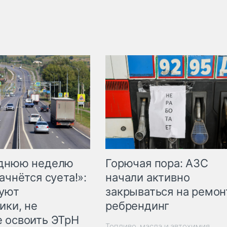
Горючая пора: АЗС
еднюю неделю
начали активно
ачнётся суета!»:
закрываться на ремон
куют
ребрендинг
ики, не
 освоить ЭТрН
Топливо, масла и автохимия