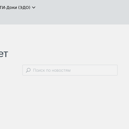
ТИ-Доки (ЭДО)
ет