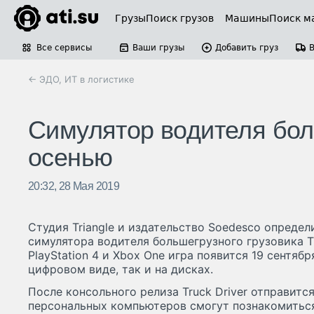
Грузы
Поиск грузов
Машины
Поиск м
Все сервисы
Ваши грузы
Добавить груз
← ЭДО, ИТ в логистике
Симулятор водителя боль
осенью
20:32, 28 Мая 2019
Студия Triangle и издательство Soedesco определ
симулятора водителя большегрузного грузовика Tr
PlayStation 4 и Xbox One игра появится 19 сентябр
цифровом виде, так и на дисках.
После консольного релиза Truck Driver отправитс
персональных компьютеров смогут познакомиться 