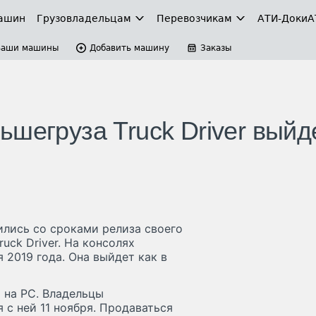
ашин
Грузовладельцам
Перевозчикам
АТИ-Доки
А
Ваши машины
Добавить машину
Заказы
шегруза Truck Driver выйд
ились со сроками релиза своего
uck Driver. На консолях
я 2019 года. Она выйдет как в
я на РС. Владельцы
с ней 11 ноября. Продаваться