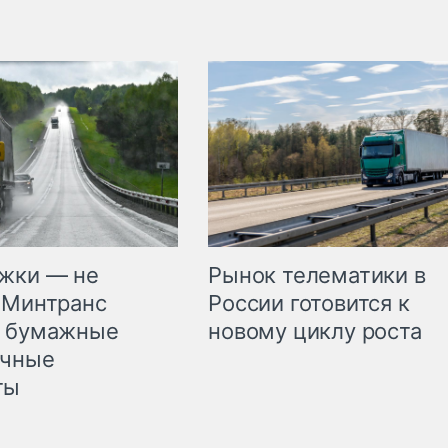
жки — не
Рынок телематики в
 Минтранс
России готовится к
л бумажные
новому циклу роста
очные
ты