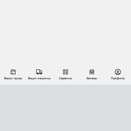
Ваши грузы
Ваши машины
Сервисы
Заказы
Профиль
АВТОМАТИЗАЦИЯ ПЕРЕВОЗОК
Площадки
Заказы
Торги
Тендеры
АТИ-Доки
GPS-мониторинг
АТИ Мессенджер
Цепочки грузов