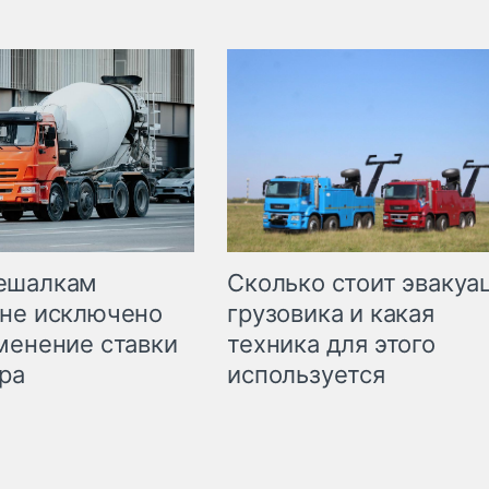
Сколько стоит эвакуа
ешалкам
грузовика и какая
не исключено
техника для этого
менение ставки
используется
ра