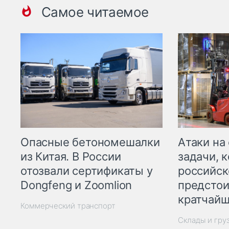
Самое читаемое
Опасные бетономешалки
Атаки на
из Китая. В России
задачи, 
отозвали сертификаты у
российск
Dongfeng и Zoomlion
предстои
кратчайш
Коммерческий транспорт
Склады и гру