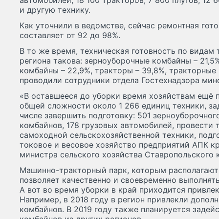
автомобилей, 18 100 тракторов, 7 800 плугов, 12 
и другую технику.
Как уточнили в ведомстве, сейчас ремонтная гот
составляет от 92 до 98%.
В то же время, техническая готовность по видам
региона такова: зерноуборочные комбайны – 21,
комбайны – 22,9%, тракторы – 39,8%, тракторные 
проводили сотрудники отдела Гостехнадзора минс
«В оставшееся до уборки время хозяйствам ещё 
общей сложности около 1 266 единиц техники, за
числе завершить подготовку: 501 зерноуборочног
комбайнов, 178 грузовых автомобилей, провести 
самоходной сельскохозяйственной техники, под
токовое и весовое хозяйство предприятий АПК кр
министра сельского хозяйства Ставропольского 
Машинно-тракторный парк, которым располагают 
позволяет качественно и своевременно выполнять
А вот во время уборки в край приходится привле
Например, в 2018 году в регион привлекли допол
комбайнов. В 2019 году также планируется задейс