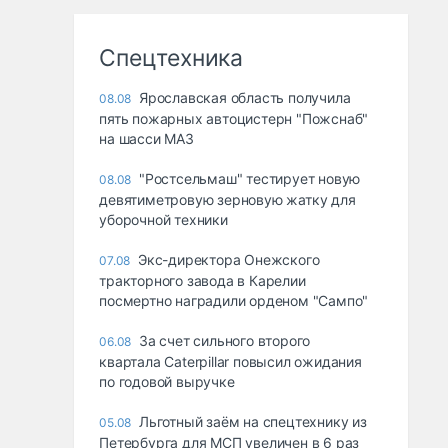
Спецтехника
Ярославская область получила
08.08
пять пожарных автоцистерн "Пожснаб"
на шасси МАЗ
"Ростсельмаш" тестирует новую
08.08
девятиметровую зерновую жатку для
уборочной техники
Экс-директора Онежского
07.08
тракторного завода в Карелии
посмертно наградили орденом "Сампо"
За счет сильного второго
06.08
квартала Caterpillar повысил ожидания
по годовой выручке
Льготный заём на спецтехнику из
05.08
Петербурга для МСП увеличен в 6 раз