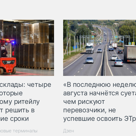
 склады: четыре
«В последнюю недел
которые
августа начнётся суета
ому ритейлу
чем рискуют
т решить в
перевозчики, не
ие сроки
успевшие освоить ЭТ
зовые терминалы
Дзен