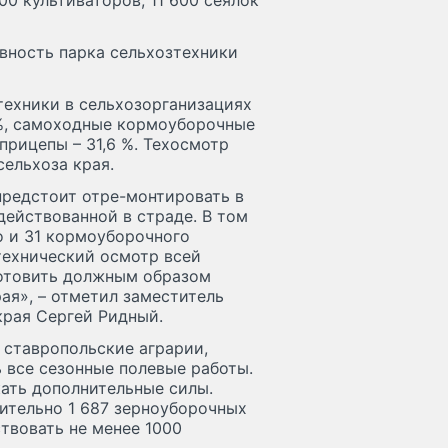
600 культиваторов, 11 600 сеялок
овность парка сельхозтехники
 техники в сельхозорганизациях
5%, самоходные кормоуборочные
прицепы – 31,6 %. Техосмотр
ельхоза края.
предстоит отре-монтировать в
действованной в страде. В том
о и 31 кормоуборочного
технический осмотр всей
готовить должным образом
ая», – отметил заместитель
края Сергей Ридный.
ставропольские аграрии,
 все сезонные полевые работы.
кать дополнительные силы.
нительно 1 687 зерноуборочных
твовать не менее 1000