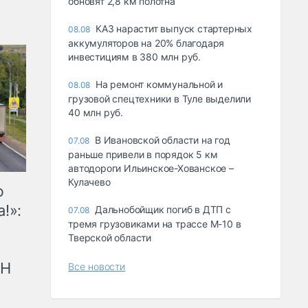
обновят 2,8 км полотна
КАЗ нарастит выпуск стартерных
08.08
аккумуляторов на 20% благодаря
инвестициям в 380 млн руб.
На ремонт коммунальной и
08.08
грузовой спецтехники в Туле выделили
40 млн руб.
В Ивановской области на год
07.08
раньше привели в порядок 5 км
автодороги Ильинское-Хованское –
Кулачево
ю
!»:
Дальнобойщик погиб в ДТП с
07.08
тремя грузовиками на трассе М-10 в
Тверской области
рН
Все новости