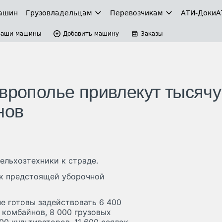
ашин
Грузовладельцам
Перевозчикам
АТИ-Доки
А
Ваши машины
Добавить машину
Заказы
аврополье привлекут тысячу
нов
ельхозтехники к страде.
 к предстоящей уборочной
е готовы задействовать 6 400
комбайнов, 8 000 грузовых