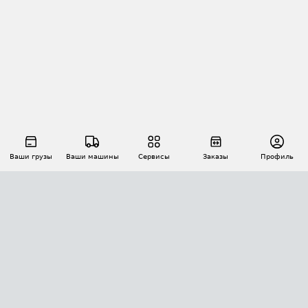
Ваши грузы
Ваши машины
Сервисы
Заказы
Профиль
АВТОМАТИЗАЦИЯ ПЕРЕВОЗОК
Площадки
Заказы
Торги
Тендеры
АТИ-Доки
GPS-мониторинг
АТИ Мессенджер
Цепочки грузов
API ATI.SU