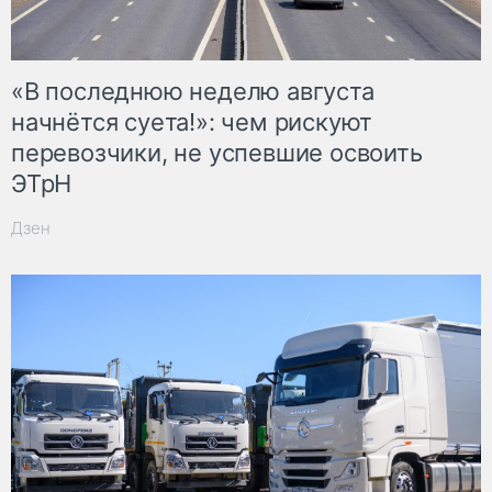
«В последнюю неделю августа
начнётся суета!»: чем рискуют
перевозчики, не успевшие освоить
ЭТрН
Дзен