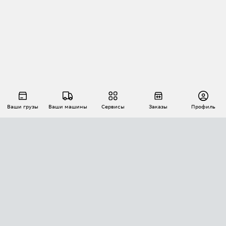
Ваши грузы
Ваши машины
Сервисы
Заказы
Профиль
АВТОМАТИЗАЦИЯ ПЕРЕВОЗОК
Площадки
Заказы
Торги
Тендеры
АТИ-Доки
GPS-мониторинг
АТИ Мессенджер
Цепочки грузов
API ATI.SU
ПОЛЕЗНОЕ