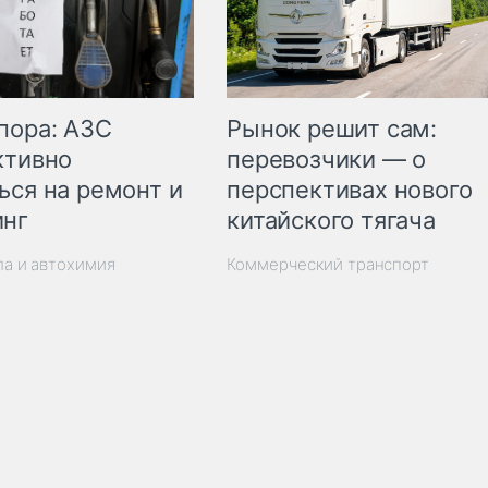
пора: АЗС
Рынок решит сам:
ктивно
перевозчики — о
ься на ремонт и
перспективах нового
инг
китайского тягача
ла и автохимия
Коммерческий транспорт