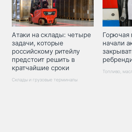
Горючая 
Атаки на склады: четыре
начали а
задачи, которые
закрыват
российскому ритейлу
ребренд
предстоит решить в
кратчайшие сроки
Топливо, мас
Склады и грузовые терминалы