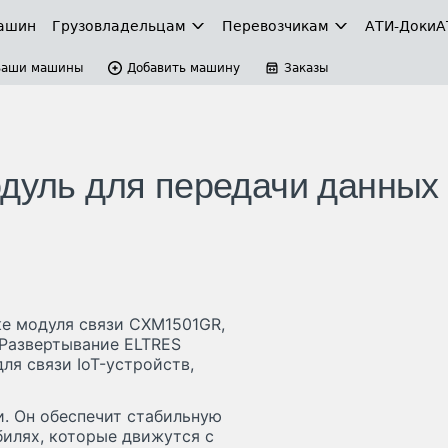
ашин
Грузовладельцам
Перевозчикам
АТИ-Доки
А
Ваши машины
Добавить машину
Заказы
одуль для передачи данных
е модуля связи CXM1501GR,
Развертывание ELTRES
ля связи IoT-устройств,
и. Он обеспечит стабильную
билях, которые движутся с