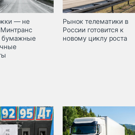
жки — не
Рынок телематики в
 Минтранс
России готовится к
л бумажные
новому циклу роста
очные
ты