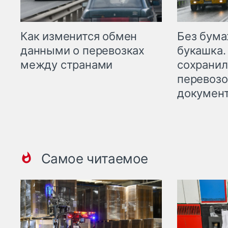
Как изменится обмен
Без бума
данными о перевозках
букашка.
между странами
сохрани
перевоз
докумен
Самое читаемое