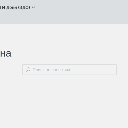
ТИ-Доки (ЭДО)
 на