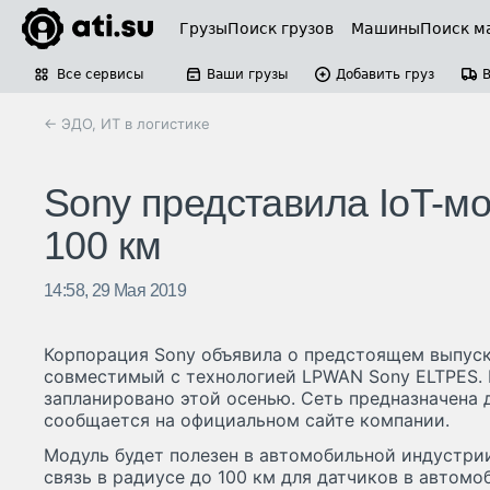
Грузы
Поиск грузов
Машины
Поиск м
Все сервисы
Ваши грузы
Добавить груз
← ЭДО, ИТ в логистике
Sony представила IoT-м
100 км
14:58, 29 Мая 2019
Корпорация Sony объявила о предстоящем выпуск
совместимый с технологией LPWAN Sony ELTPES. 
запланировано этой осенью. Сеть предназначена д
сообщается на официальном сайте компании.
Модуль будет полезен в автомобильной индустри
связь в радиусе до 100 км для датчиков в автомо