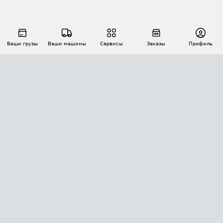
Ваши грузы
Ваши машины
Сервисы
Заказы
Профиль
АВТОМАТИЗАЦИЯ ПЕРЕВОЗОК
Площадки
Заказы
Торги
Тендеры
АТИ-Доки
GPS-мониторинг
АТИ Мессенджер
Цепочки грузов
API ATI.SU
ПОЛЕЗНОЕ
Расчет расстояний
БЕЗОПАСНОСТЬ
Академия ATI.SU
ATI.SU о безопасности
Звезды ATI.SU на вашем сайте
КОНТАКТЫ И ТАРИФЫ
Памятка по проверке контрагентов
Индекс ATI.SU FTL РФ