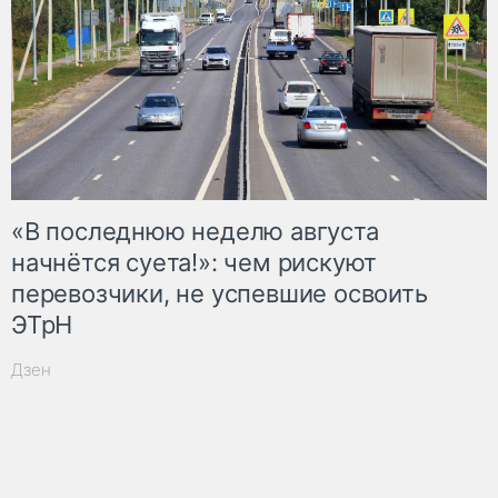
«В последнюю неделю августа
начнётся суета!»: чем рискуют
перевозчики, не успевшие освоить
ЭТрН
Дзен