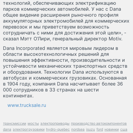
технологий, обеспечивающих электрификацию
парков коммерческих автомобилей. У нас с Dana
общее видение расширения рыночного профиля
аккумуляторных электромобилей для коммерческих
перевозок и мы приветствуем возможность
сотрудничать с ними для достижения этой цели», -
сказал Мэтт О’Лири, генеральный директор Motiv.
Dana Incorporated является мировым лидером в
области высокотехнологичных решений для
повышения эффективности, производительности и
устойчивости механических транспортных средств
и оборудования. Технологии Dana используются в
автобусах и коммерческих грузовиках. Основанная
в 1904 году, компания Dana насчитывает более 36
000 сотрудников в 33 странах на шести
континентах.
www.trucksale.ru
трансмиссии
мосты
электроприводы
производство автокомпонентов
dana
электрогрузовики
hydro-quebec
nordsea
isuzu
ford
новинки
сша