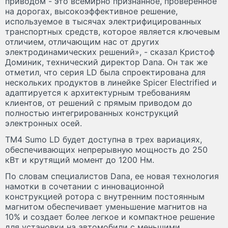
приводом - это всемирно признанное, проверенное
на дорогах, высокоэффективное решение,
используемое в тысячах электрифицированных
транспортных средств, которое является ключевым
отличием, отличающим нас от других
электродинамических решений», - сказал Кристоф
Доминик, технический директор Dana. Он так же
отметил, что серия LD была спроектирована для
нескольких продуктов в линейке Spicer Electrified и
адаптируется к архитектурным требованиям
клиентов, от решений с прямым приводом до
полностью интегрированных конструкций
электронных осей.
TM4 Sumo LD будет доступна в трех вариациях,
обеспечивающих непрерывную мощность до 250
кВт и крутящий момент до 1200 Нм.
По словам специалистов Dana, ее новая технология
намотки в сочетании с инновационной
конструкцией ротора с внутренним постоянным
магнитом обеспечивает уменьшение магнитов на
10% и создает более легкое и компактное решение
для установки на автомобили с меньшими