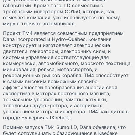
габаритами. Кроме того, LD совместим с
трехфазным инвертором CO150, который, как
отмечает компания, уже используется по всему
миру в тысячах автомобилях.
Проект TM4 является совместным предприятием
Dana Incorporated и Hydro-Québec. Компания
конструирует и изготовляет электрические
двигатели, генераторы, электронику силы, и
системы управления соответствующие для
коммерчески, автомобильного, морского пехотинца,
минирования, рельса, моторспортов, и
рекреационных рынков корабля. TM4 способствует
к самым высоким возможным спасибо
эффективностей преобразования энергии своя
экспертиза в моторах постоянного магнита,
термальном управлении, замотке катушки,
топологии наружн-ротора, и алгоритмах
управлением мотора и инвертора. TM4 находится в
городе Бушервиль (Квебек).
Помимо запуска TM4 Sumo LD, Dana объявила, что
будет сотрудничать с базирующейся в Квебеке