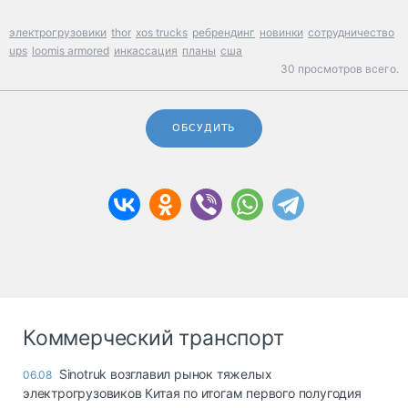
электрогрузовики
thor
xos trucks
ребрендинг
новинки
сотрудничество
ups
loomis armored
инкассация
планы
сша
30 просмотров всего.
ОБСУДИТЬ
Коммерческий транспорт
Sinotruk возглавил рынок тяжелых
06.08
электрогрузовиков Китая по итогам первого полугодия