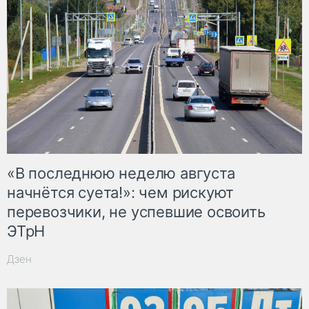
«В последнюю неделю августа
начнётся суета!»: чем рискуют
перевозчики, не успевшие освоить
ЭТрН
Дзен