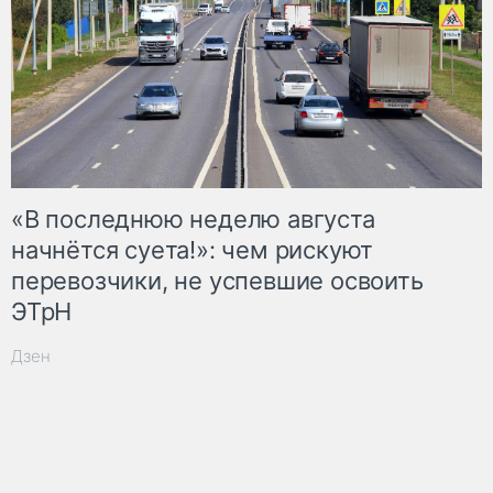
«В последнюю неделю августа
начнётся суета!»: чем рискуют
перевозчики, не успевшие освоить
ЭТрН
Дзен