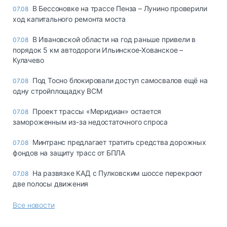
В Бессоновке на трассе Пенза – Лунино проверили
07.08
ход капитального ремонта моста
В Ивановской области на год раньше привели в
07.08
порядок 5 км автодороги Ильинское-Хованское –
Кулачево
Под Тосно блокировали доступ самосвалов ещё на
07.08
одну стройплощадку ВСМ
Проект трассы «Меридиан» остается
07.08
замороженным из-за недостаточного спроса
Минтранс предлагает тратить средства дорожных
07.08
фондов на защиту трасс от БПЛА
На развязке КАД с Пулковским шоссе перекроют
07.08
две полосы движения
Все новости