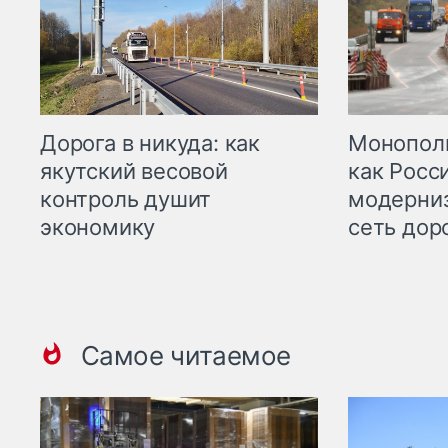
Дорога в никуда: как
Монополи
якутский весовой
как Росс
контроль душит
модерни
экономику
сеть дор
Самое читаемое