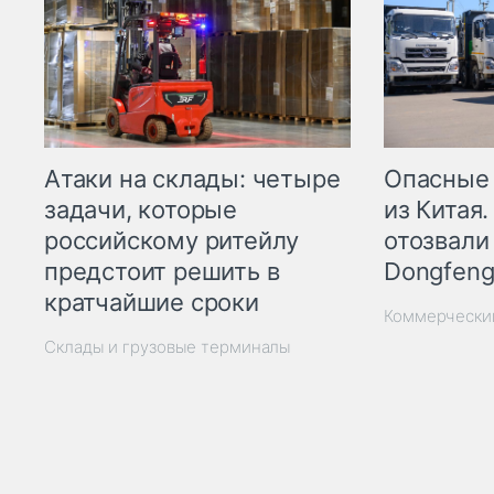
Опасные
Атаки на склады: четыре
из Китая.
задачи, которые
отозвали
российскому ритейлу
Dongfeng
предстоит решить в
кратчайшие сроки
Коммерчески
Склады и грузовые терминалы