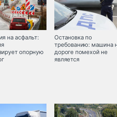
Остановка по
я на асфальт:
требованию: машина 
ия
дороге помехой не
зирует опорную
является
ог