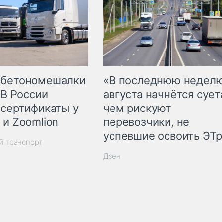
 бетономешалки
«В последнюю недел
 В России
августа начнётся суета
 сертификаты у
чем рискуют
 и Zoomlion
перевозчики, не
успевшие освоить ЭТ
й транспорт
Дзен