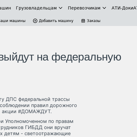
ашин
Грузовладельцам
Перевозчикам
АТИ-Доки
А
Ваши машины
Добавить машину
Заказы
 выйдут на федеральную
сту ДПС федеральной трассы
 соблюдении правил дорожного
ии акции #ДОМАЖДУТ.
ри Уполномоченном по правам
трудников ГИБДД они вручат
их детям - светоотражающие