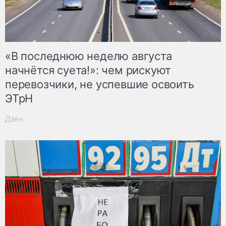
«В последнюю неделю августа
начнётся суета!»: чем рискуют
перевозчики, не успевшие освоить
ЭТрН
Дзен