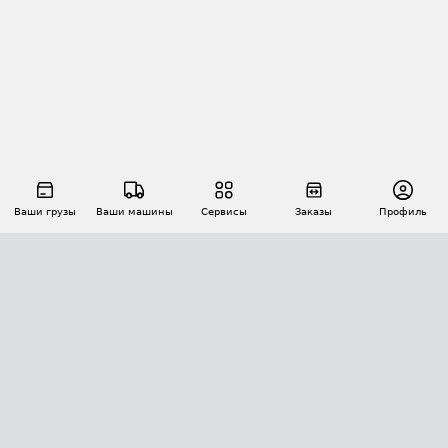
Ваши грузы
Ваши машины
Сервисы
Заказы
Профиль
АВТОМАТИЗАЦИЯ ПЕРЕВОЗОК
Площадки
Заказы
Торги
Тендеры
АТИ-Доки
GPS-мониторинг
АТИ Мессенджер
Цепочки грузов
API ATI.SU
ПОЛЕЗНОЕ