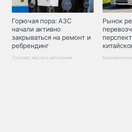
Горючая пора: АЗС
Рынок ре
начали активно
перевозч
закрываться на ремонт и
перспект
ребрендинг
китайско
Топливо, масла и автохимия
Коммерчески