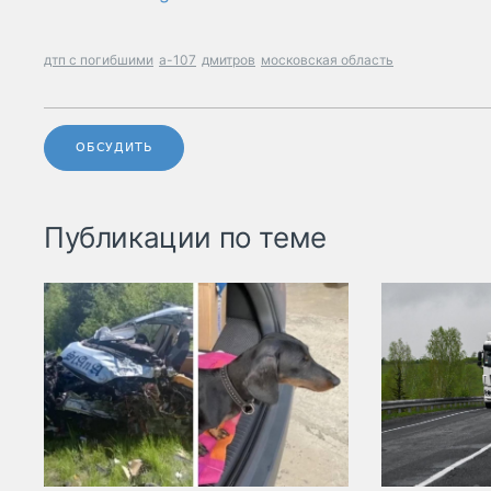
дтп с погибшими
а-107
дмитров
московская область
ОБСУДИТЬ
Публикации по теме