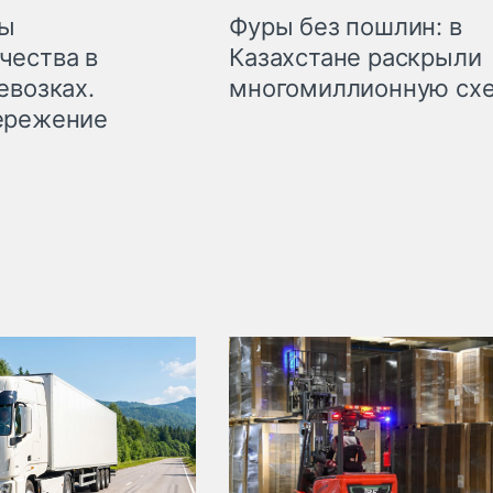
мы
Фуры без пошлин: в
чества в
Казахстане раскрыли
евозках.
многомиллионную сх
ережение