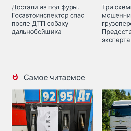
Три схе
Достали из под фуры.
мошенни
Госавтоинспектор спас
грузопер
после ДТП собаку
Предост
дальнобойщика
эксперта
Самое читаемое