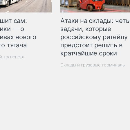
шит сам:
Атаки на склады: чет
ики — о
задачи, которые
ивах нового
российскому ритейлу
го тягача
предстоит решить в
кратчайшие сроки
й транспорт
Склады и грузовые терминалы