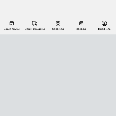
Ваши грузы
Ваши машины
Сервисы
Заказы
Профиль
АВТОМАТИЗАЦИЯ ПЕРЕВОЗОК
Площадки
Заказы
Торги
Тендеры
АТИ-Доки
GPS-мониторинг
АТИ Мессенджер
Цепочки грузов
API ATI.SU
ПОЛЕЗНОЕ
Расчет расстояний
БЕЗОПАСНОСТЬ
Академия ATI.SU
ATI.SU о безопасности
Звезды ATI.SU на вашем сайте
КОНТАКТЫ И ТАРИФЫ