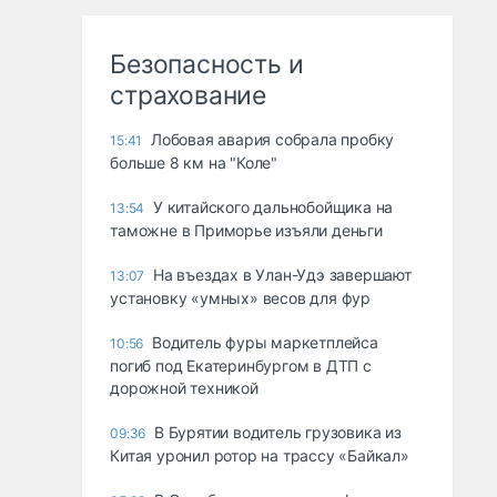
Безопасность и
страхование
Лобовая авария собрала пробку
15:41
больше 8 км на "Коле"
У китайского дальнобойщика на
13:54
таможне в Приморье изъяли деньги
Ha въeздax в Улaн-Удэ зaвepшaют
13:07
ycтaнoвкy «yмныx» вecoв для фyp
Водитель фуры маркетплейса
10:56
погиб под Екатеринбургом в ДТП с
дорожной техникой
В Бурятии водитель грузовика из
09:36
Китая уронил ротор на трассу «Байкал»