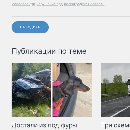
массовое дтп
нарушение пдд
волгоградская область
ОБСУДИТЬ
Публикации по теме
Три схе
Достали из под фуры.