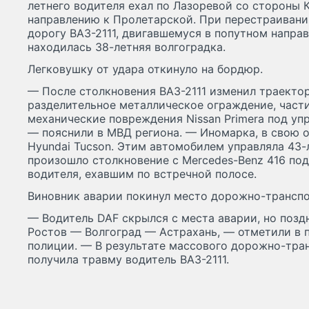
летнего водителя ехал по Лазоревой со стороны 
направлению к Пролетарской. При перестраивани
дорогу ВАЗ-2111, двигавшемуся в попутном напра
находилась 38-летняя волгоградка.
Легковушку от удара откинуло на бордюр.
— После столкновения ВАЗ-2111 изменил траекто
разделительное металлическое ограждение, част
механические повреждения Nissan Primera под у
— пояснили в МВД региона. — Иномарка, в свою о
Hyundai Tucson. Этим автомобилем управляла 43-
произошло столкновение с Mercedes-Benz 416 под
водителя, ехавшим по встречной полосе.
Виновник аварии покинул место дорожно-транспо
— Водитель DAF скрылся с места аварии, но позд
Ростов — Волгоград — Астрахань, — отметили в 
полиции. — В результате массового дорожно-тра
получила травму водитель ВАЗ-2111.