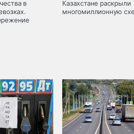
чества в
Казахстане раскрыли
евозках.
многомиллионную сх
ережение