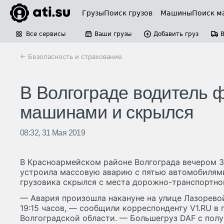
Грузы
Поиск грузов
Машины
Поиск м
Все сервисы
Ваши грузы
Добавить груз
← Безопасность и страхование
В Волгограде водитель 
машинами и скрылся
08:32, 31 Мая 2019
В Красноармейском районе Волгограда вечером 3
устроила массовую аварию с пятью автомобилями
грузовика скрылся с места дорожно-транспортно
— Авария произошла накануне на улице Лазорево
19:15 часов, — сообщили корреспонденту V1.RU в
Волгоградской области. — Большегруз DAF с пол