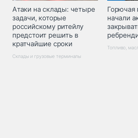
Горючая 
Атаки на склады: четыре
начали а
задачи, которые
закрыват
российскому ритейлу
ребренд
предстоит решить в
кратчайшие сроки
Топливо, мас
Склады и грузовые терминалы