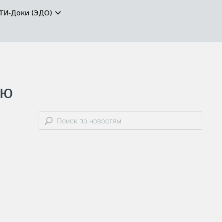
ТИ-Доки (ЭДО)
ью