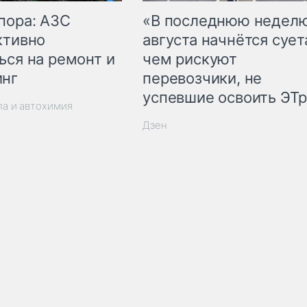
пора: АЗС
«В последнюю недел
ктивно
августа начнётся суета
ься на ремонт и
чем рискуют
инг
перевозчики, не
успевшие освоить ЭТ
ла и автохимия
Дзен