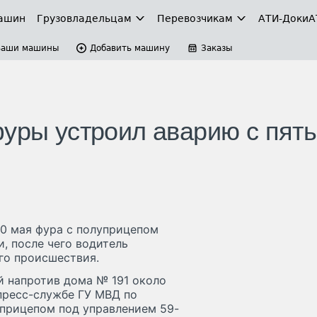
ашин
Грузовладельцам
Перевозчикам
АТИ-Доки
А
Ваши машины
Добавить машину
Заказы
фуры устроил аварию с пят
0 мая фура с полуприцепом
, после чего водитель
го происшествия.
й напротив дома № 191 около
 пресс-службе ГУ МВД по
уприцепом под управлением 59-