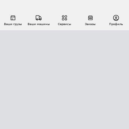
Ваши грузы
Ваши машины
Сервисы
Заказы
Профиль
АВТОМАТИЗАЦИЯ ПЕРЕВОЗОК
Площадки
Заказы
Торги
Тендеры
АТИ-Доки
GPS-мониторинг
АТИ Мессенджер
Цепочки грузов
API ATI.SU
ПОЛЕЗНОЕ
Расчет расстояний
БЕЗОПАСНОСТЬ
Академия ATI.SU
ATI.SU о безопасности
Звезды ATI.SU на вашем сайте
КОНТАКТЫ И ТАРИФЫ
Памятка по проверке контрагентов
Индекс ATI.SU FTL РФ
О системе ATI.SU