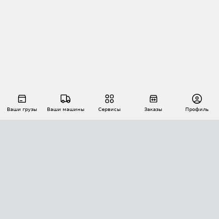
Ваши грузы
Ваши машины
Сервисы
Заказы
Профиль
АВТОМАТИЗАЦИЯ ПЕРЕВОЗОК
Площадки
Заказы
Торги
Тендеры
АТИ-Доки
GPS-мониторинг
АТИ Мессенджер
Цепочки грузов
API ATI.SU