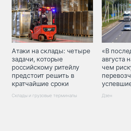
Атаки на склады: четыре
«В посл
задачи, которые
августа н
российскому ритейлу
чем рис
предстоит решить в
перевозч
кратчайшие сроки
успевшие
Склады и грузовые терминалы
Дзен