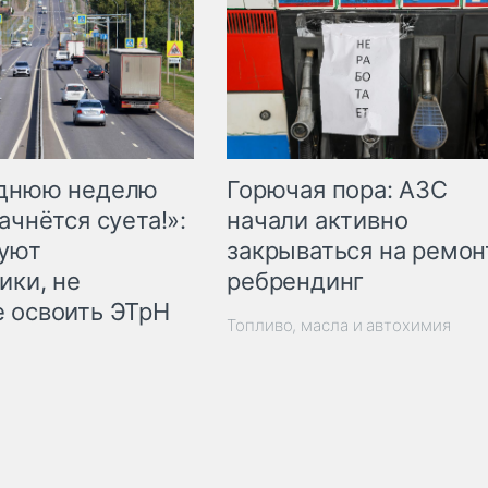
Горючая пора: АЗС
еднюю неделю
начали активно
ачнётся суета!»:
закрываться на ремон
куют
ребрендинг
ики, не
 освоить ЭТрН
Топливо, масла и автохимия