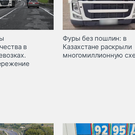
мы
Фуры без пошлин: в
чества в
Казахстане раскрыли
евозках.
многомиллионную сх
ережение