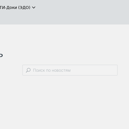
ТИ-Доки (ЭДО)
ь