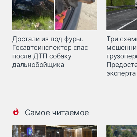
Три схе
Достали из под фуры.
мошенни
Госавтоинспектор спас
грузопер
после ДТП собаку
Предост
дальнобойщика
эксперта
Самое читаемое