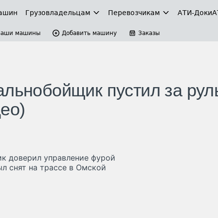
ашин
Грузовладельцам
Перевозчикам
АТИ-Доки
А
Ваши машины
Добавить машину
Заказы
альнобойщик пустил за рул
ео)
ик доверил управление фурой
л снят на трассе в Омской