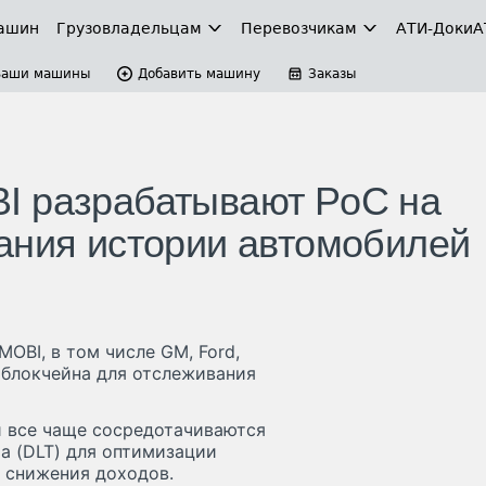
ашин
Грузовладельцам
Перевозчикам
АТИ-Доки
А
Ваши машины
Добавить машину
Заказы
I разрабатывают PoC на
ания истории автомобилей
OBI, в том числе GM, Ford,
е блокчейна для отслеживания
й все чаще сосредотачиваются
а (DLT) для оптимизации
и снижения доходов.