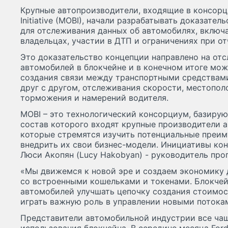
Крупные автопроизводители, входящие в консорци
Initiative (MOBI), начали разрабатывать доказате
для отслеживания данных об автомобилях, включ
владельцах, участии в ДТП и ограничениях при о
Это доказательство концепции направлено на от
автомобилей в блокчейне и в конечном итоге мож
создания связи между транспортными средствами
друг с другом, отслеживания скорости, местопол
торможения и намерений водителя.
MOBI – это технологический консорциум, базиру
состав которого входят крупные производители а
которые стремятся изучить потенциальные преим
внедрить их свои бизнес-модели. Инициативы к
Люси Акопян (Lucy Hakobyan) - руководитель про
«Мы движемся к новой эре и создаем экономику
со встроенными кошельками и токенами. Блокчей
автомобилей улучшать цепочку создания стоимос
играть важную роль в управлении новыми потока
Представители автомобильной индустрии все ча