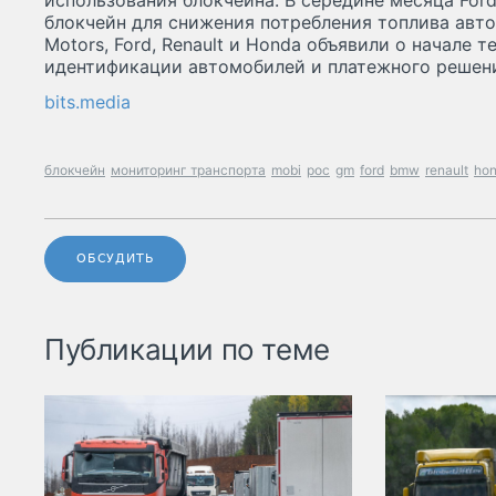
использования блокчейна. В середине месяца Ford
блокчейн для снижения потребления топлива авто
Motors, Ford, Renault и Honda объявили о начале 
идентификации автомобилей и платежного решени
bits.media
блокчейн
мониторинг транспорта
mobi
poc
gm
ford
bmw
renault
ho
ОБСУДИТЬ
Публикации по теме