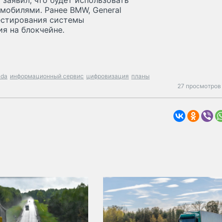
 заявил, что будет использовать
мобилями. Ранее BMW, General
тестирования системы
я на блокчейне.
nda
информационный сервис
цифровизация
планы
27 просмотров 