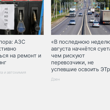
пора: АЗС
«В последнюю недел
ктивно
августа начнётся суета
ься на ремонт и
чем рискуют
инг
перевозчики, не
успевшие освоить ЭТ
ла и автохимия
Дзен