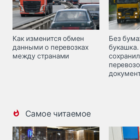
Как изменится обмен
Без бума
данными о перевозках
букашка.
между странами
сохрани
перевоз
докумен
Самое читаемое