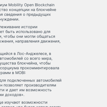
ум Mobility Open Blockchain
льство концепции на блокчейне
ая сведения о предыдущих
тчуждении.
слеживание истории
ет быть использовано для
, чтобы они могли общаться
ожения, направления движения,
ющийся в Лос-Анджелесе, в
втомобилей со всего мира,
ущества блокчейна, чтобы
онсорциума прокомментировала
грамм в MOBI:
 для подключенных автомобилей
н позволяет производителям
ти и дает им возможность
ми доходов».
ще изучают возможности