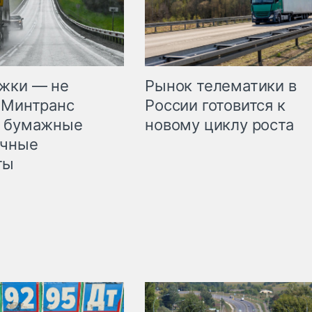
жки — не
Рынок телематики в
 Минтранс
России готовится к
л бумажные
новому циклу роста
очные
ты