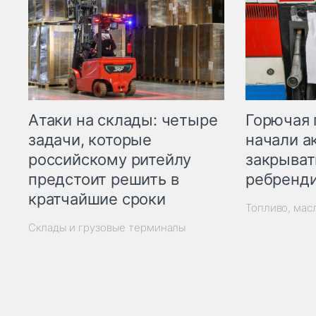
Горючая 
Атаки на склады: четыре
начали а
задачи, которые
закрыват
российскому ритейлу
ребренд
предстоит решить в
кратчайшие сроки
Топливо, мас
Склады и грузовые терминалы