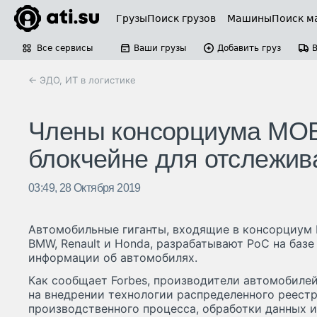
Грузы
Поиск грузов
Машины
Поиск м
Все сервисы
Ваши грузы
Добавить груз
← ЭДО, ИТ в логистике
Члены консорциума MOB
блокчейне для отслежив
03:49, 28 Октября 2019
Автомобильные гиганты, входящие в консорциум M
BMW, Renault и Honda, разрабатывают PoC на баз
информации об автомобилях.
Как сообщает Forbes, производители автомобиле
на внедрении технологии распределенного реестр
производственного процесса, обработки данных 