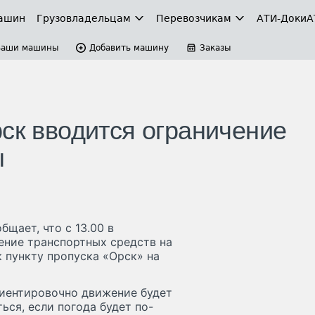
ашин
Грузовладельцам
Перевозчикам
АТИ-Доки
А
Ваши машины
Добавить машину
Заказы
ск вводится ограничение
ы
щает, что с 13.00 в
ение транспортных средств на
 пункту пропуска «Орск» на
риентировочно движение будет
ься, если погода будет по-