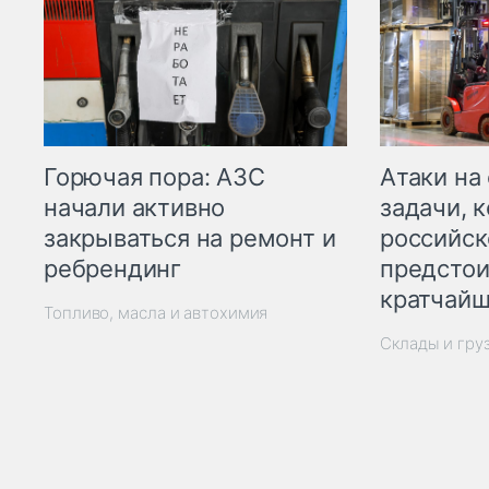
Горючая пора: АЗС
Атаки на
начали активно
задачи, 
закрываться на ремонт и
российск
ребрендинг
предстои
кратчайш
Топливо, масла и автохимия
Склады и гру