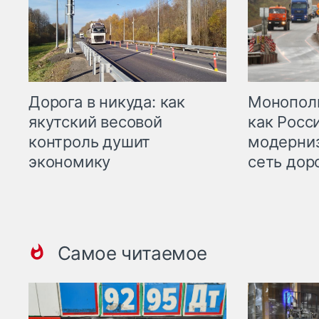
Дорога в никуда: как
Монополи
якутский весовой
как Росс
контроль душит
модерни
экономику
сеть дор
Самое читаемое