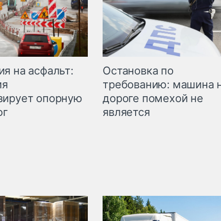
Остановка по
я на асфальт:
требованию: машина 
ия
дороге помехой не
зирует опорную
является
ог