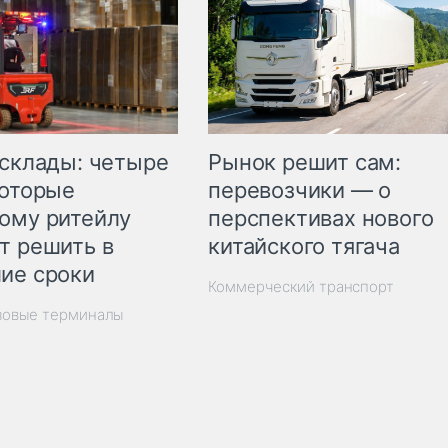
Рынок решит сам:
 склады: четыре
перевозчики — о
которые
перспективах нового
ому ритейлу
китайского тягача
т решить в
ие сроки
Коммерческий транспорт
зовые терминалы