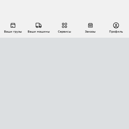
Ваши грузы
Ваши машины
Сервисы
Заказы
Профиль
АВТОМАТИЗАЦИЯ ПЕРЕВОЗОК
Площадки
Заказы
Торги
Тендеры
АТИ-Доки
GPS-мониторинг
АТИ Мессенджер
Цепочки грузов
API ATI.SU
ПОЛЕЗНОЕ
Расчет расстояний
БЕЗОПАСНОСТЬ
Академия ATI.SU
ATI.SU о безопасности
Звезды ATI.SU на вашем сайте
КОНТАКТЫ И ТАРИФЫ