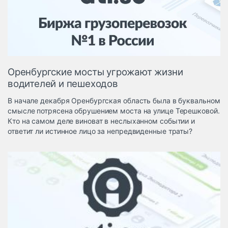
Логистика, грузы
Негабаритные и
опасные грузы
Безопасность и
страхование
Оренбургские мосты угрожают жизни
Таможня и ВЭД
водителей и пешеходов
Склады и
В начале декабря Оренбургская область была в буквальном
грузовые
смысле потрясена обрушением моста на улице Терешковой.
терминалы
Кто на самом деле виноват в неслыханном событии и
Коммерческий
ответит ли истинное лицо за непредвиденные траты?
транспорт
Спецтехника
Автосервис,
запчасти, шины
Топливо, масла и
Дзен
автохимия