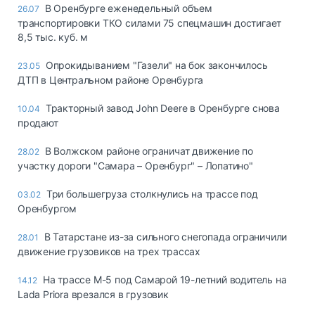
В Оренбурге еженедельный объем
26.07
транспортировки ТКО силами 75 спецмашин достигает
8,5 тыс. куб. м
Опрокидыванием "Газели" на бок закончилось
23.05
ДТП в Центральном районе Оренбурга
Тракторный завод John Deere в Оренбурге снова
10.04
продают
В Волжском районе ограничат движение по
28.02
участку дороги "Самара – Оренбург" – Лопатино"
Три большегруза столкнулись на трассе под
03.02
Оренбургом
В Татарстане из-за сильного снегопада ограничили
28.01
движение грузовиков на трех трассах
На трассе М-5 под Самарой 19-летний водитель на
14.12
Lada Priora врезался в грузовик