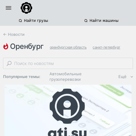
Найти грузы
Найти машины
← Новости
оренбург
оренбургская область
санкт-петербург
казахстан
Автомобильные
Популярные темы:
Ещё
грузоперевозки
Региональная
логистика
ЭДО, ИТ в
логистике
Дороги,
инфраструктура