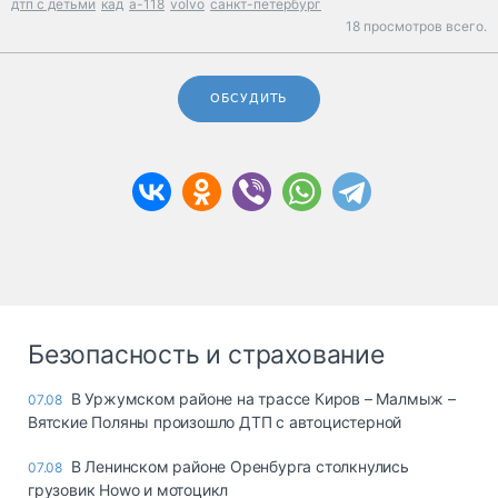
дтп с детьми
кад
а-118
volvo
санкт-петербург
18 просмотров всего.
ОБСУДИТЬ
Безопасность и страхование
В Уржумском районе на трассе Киров – Малмыж –
07.08
Вятские Поляны произошло ДТП с автоцистерной
В Ленинском районе Оренбурга столкнулись
07.08
грузовик Howo и мотоцикл