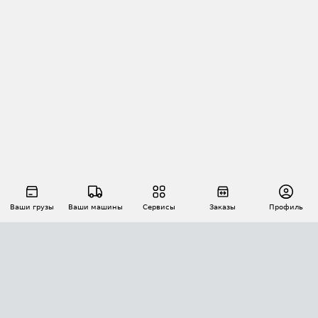
Ваши грузы
Ваши машины
Сервисы
Заказы
Профиль
АВТОМАТИЗАЦИЯ ПЕРЕВОЗОК
Площадки
Заказы
Торги
Тендеры
АТИ-Доки