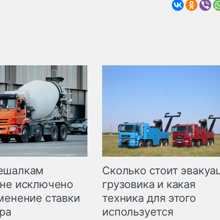
Сколько стоит эвакуа
ешалкам
грузовика и какая
не исключено
техника для этого
менение ставки
используется
ра