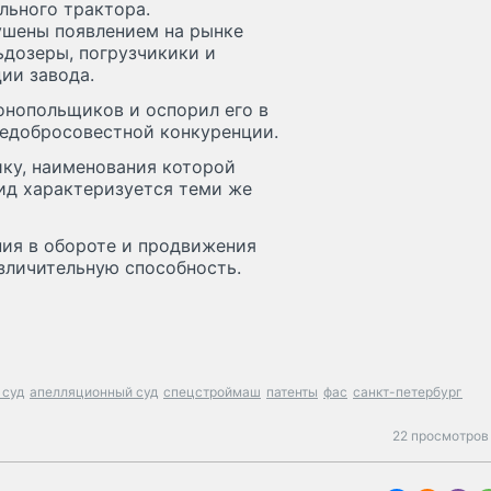
льного трактора.
ушены появлением на рынке
ьдозеры, погрузчикики и
ии завода.
нопольщиков и оспорил его в
недобросовестной конкуренции.
ику, наименования которой
вид характеризуется теми же
ния в обороте и продвижения
зличительную способность.
 суд
апелляционный суд
спецстроймаш
патенты
фас
санкт-петербург
22 просмотров 