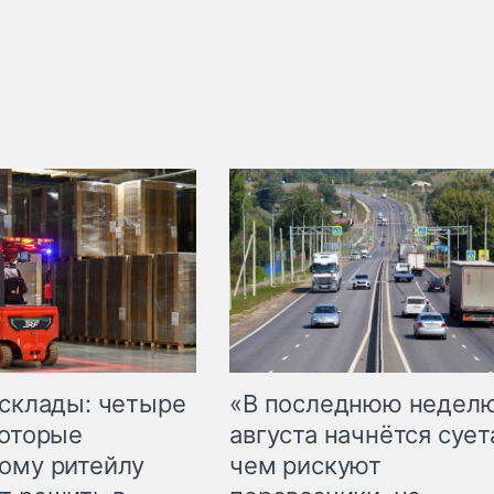
 склады: четыре
«В последнюю недел
которые
августа начнётся суета
ому ритейлу
чем рискуют