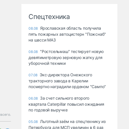
Спецтехника
Ярославская область получила
08.08
пять пожарных автоцистерн "Пожснаб"
на шасси МАЗ
"Ростсельмаш" тестирует новую
08.08
девятиметровую зерновую жатку для
уборочной техники
Экс-директора Онежского
07.08
тракторного завода в Карелии
посмертно наградили орденом "Сампо"
За счет сильного второго
06.08
квартала Caterpillar повысил ожидания
по годовой выручке
всего.
Льготный заём на спецтехнику из
05.08
Петербурга для МСП увеличен в 6 раз