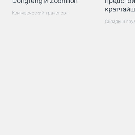
Dongfeng и Zoomlion
предстои
кратчайш
Коммерческий транспорт
Склады и гру