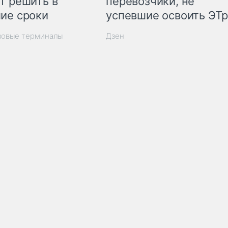
т решить в
перевозчики, не
ие сроки
успевшие освоить ЭТ
зовые терминалы
Дзен