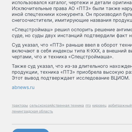
использовался каталог, чертежи и детали оригина
Исключительные права АО «ПТЗ» были также нар
иной спецтехники конкурента. Он производил бул
снегоочистители, имитирующие названия продукц
«Спецстроймаш» решил оспорить решение антимо
суде, но суды двух инстанций подтвердили факт 
Суд указал, что «ПТЗ» раньше ввел в оборот техн
включают в себя индексы типа К-ХХХ, а внешний 
чертами, что и техника «Спецстроймаша».
Также суд указал, что из-за длительного нахожде
продукции, техника «ПТЗ» приобрела высокую ра
Этот вывод подтверждает исследование ВЦИОМ.
abnews.ru
тракторы
сельскохозяйственная техника
птз
кировец
арбитражный
ленинградская область