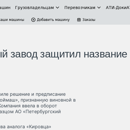
ашин
Грузовладельцам
Перевозчикам
АТИ-Доки
А
Ваши машины
Добавить машину
Заказы
ый завод защитил название
силе решение и предписание
оймаш», признанную виновной в
Компания ввела в оборот
разцом АО «Петербургский
ва аналога «Кировца»