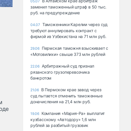
В Алтайском крае арбитраж
05.07
заменил таможенный штраф в 50 тыс.
руб. на предупреждение
Таможенники Карелии через суд
04.07
требуют аннулировать контракт с
фирмой из Узбекистана на 71 млн руб.
Пермская таможня взыскивает с
29.06
«Мотовилихи» свыше 373 млн рублей
Арбитражный суд признал
22.06
рязанского грузоперевозчика
банкротом
В Пермском крае завод через
21.06
суд пытается отменить таможенные
м
доначисления на 21,4 млн руб.
оде
Компания «Мария-Ра» выплатит
19.06
кузбасскому «Автодору» 1,6 млн
рублей за разбитый грузовик