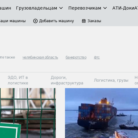
ашин
Грузовладельцам
Перевозчикам
АТИ-Доки
А
Ваши машины
Добавить машину
Заказы
те также
челябинская область
банкротство
фтс
ЭДО, ИТ в
Дороги,
Н
Логистика, грузы
логистике
инфраструктура
о
Коммерческий
Автосервис,
Топливо,
Спецтехника
транспорт
запчасти, шины
автохим