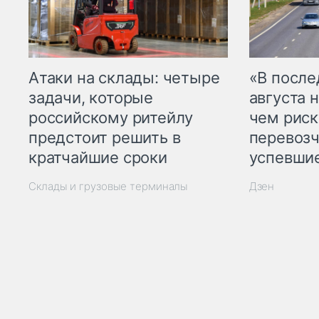
Атаки на склады: четыре
«В посл
задачи, которые
августа н
российскому ритейлу
чем рис
предстоит решить в
перевозч
кратчайшие сроки
успевшие
Склады и грузовые терминалы
Дзен