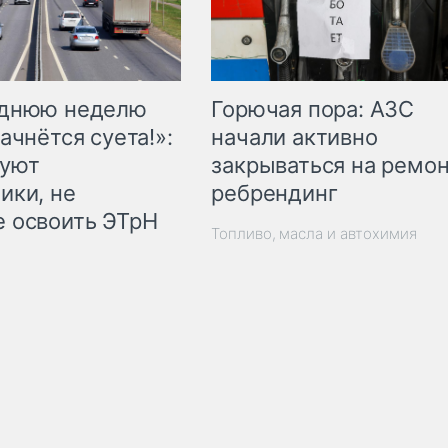
Горючая пора: АЗС
еднюю неделю
начали активно
ачнётся суета!»:
закрываться на ремон
куют
ребрендинг
ики, не
 освоить ЭТрН
Топливо, масла и автохимия