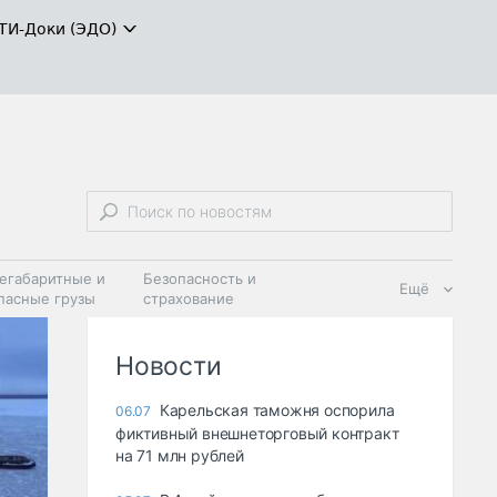
ТИ-Доки (ЭДО)
егабаритные и
Безопасность и
Ещё
пасные грузы
страхование
 масла и
Дзен
ия
Новости
Карельская таможня оспорила
06.07
фиктивный внешнеторговый контракт
на 71 млн рублей