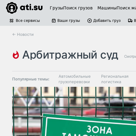
Грузы
Поиск грузов
Машины
Поиск м
Все сервисы
Ваши грузы
Добавить груз
← Новости
арбитражный суд
Смотри
Автомобильные
Региональная
Популярные темы:
грузоперевозки
логистика
Склады и
Таможня и ВЭД
грузовые
терминалы