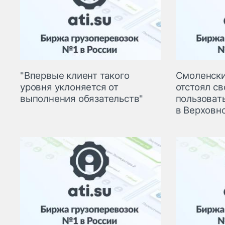
"Впервые клиент такого
Смоленски
уровня уклоняется от
отстоял св
выполнения обязательств"
пользоват
в Верховн