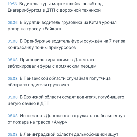
Водитель фуры маркетплейса погиб под
10:56
Екатеринбургом в ДТП с дорожной техникой
В Бурятии водитель грузовика из Китая уронил
09:36
ротор на трассу «Байкал»
В Оренбуржье водитель фуры осуждён на 7 лет за
05.08
контрабанду тонны прекурсоров
Притворился иранским: в Дагестане
05.08
заблокировали фуры с армянским перцем
В Пензенской области случайная попутчица
05.08
обокрала водителя грузовика
В Брянской области осудят водителя, погубившего
05.08
целую семью в ДТП
Инспектор «Дорожного патруля» спас большегруз
05.08
от пожара на трассе «Амур»
В Ленинградской области дальнобойщики ищут
05.08