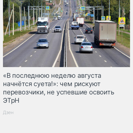
«В последнюю неделю августа
начнётся суета!»: чем рискуют
перевозчики, не успевшие освоить
ЭТрН
Дзен