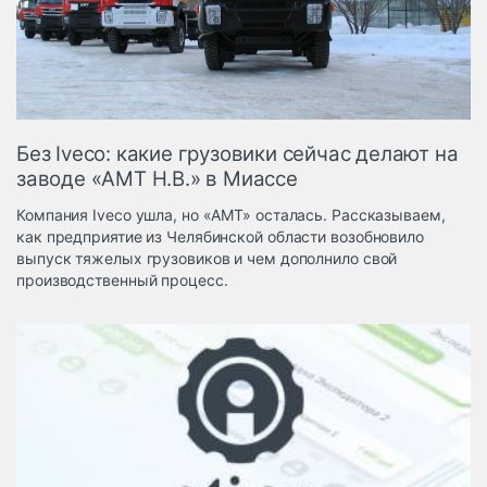
Логистика, грузы
Негабаритные и
опасные грузы
Безопасность и
страхование
Без Iveco: какие грузовики сейчас делают на
Таможня и ВЭД
заводе «AMT Н.В.» в Миассе
Склады и
Компания Iveco ушла, но «АМТ» осталась. Рассказываем,
грузовые
как предприятие из Челябинской области возобновило
терминалы
выпуск тяжелых грузовиков и чем дополнило свой
Коммерческий
производственный процесс.
транспорт
Спецтехника
Автосервис,
запчасти, шины
Топливо, масла и
Дзен
автохимия