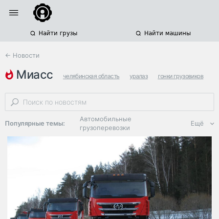
Найти грузы
Найти машины
← Новости
миасс
челябинская область
уралаз
гонки грузовиков
Автомобильные
Популярные темы:
Ещё
грузоперевозки
Региональная
логистика
ЭДО, ИТ в
логистике
Дороги,
инфраструктура