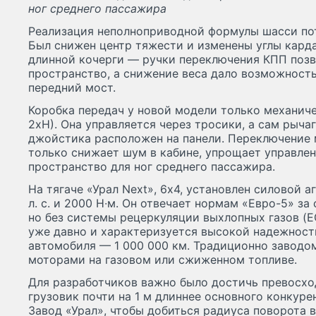
ног среднего пассажира
Реализация неполноприводной формулы шасси по
Был снижен центр тяжести и изменены углы кард
длинной кочерги — ручки переключения КПП позв
пространство, а снижение веса дало возможность
передний мост.
Коробка передач у новой модели только механичес
2хН). Она управляется через тросики, а сам рыча
джойстика расположен на панели. Переключение 
только снижает шум в кабине, упрощает управлен
пространство для ног среднего пассажира.
На тягаче «Урал Next», 6х4, установлен силовой
л. с. и 2000 Н∙м. Он отвечает нормам «Евро-5» за
но без системы рецеркуляции выхлопных газов (E
уже давно и характеризуется высокой надежност
автомобиля — 1 000 000 км. Традиционно заводом
моторами на газовом или сжиженном топливе.
Для разработчиков важно было достичь превосхо
грузовик почти на 1 м длиннее основного конкур
Завод «Урал», чтобы добиться радиуса поворота в