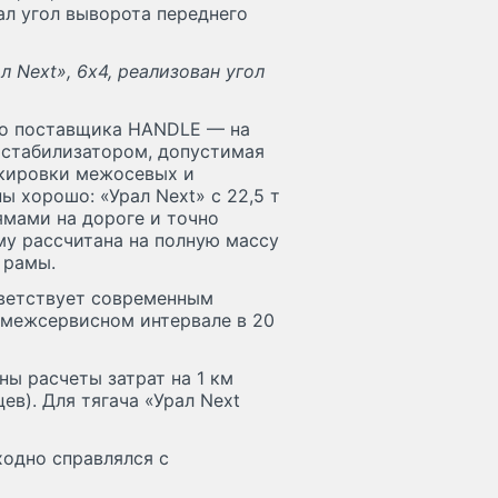
л угол выворота переднего
л Next», 6х4, реализован угол
го поставщика HANDLE — на
 стабилизатором, допустимая
окировки межосевых и
 хорошо: «Урал Next» с 22,5 т
ямами на дороге и точно
му рассчитана на полную массу
 рамы.
тветствует современным
 межсервисном интервале в 20
ны расчеты затрат на 1 км
ев). Для тягача «Урал Next
ходно справлялся с