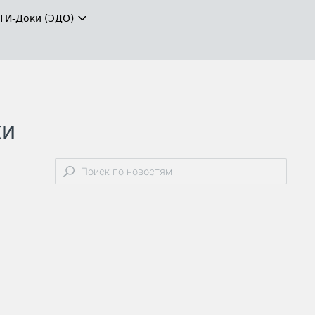
ТИ-Доки (ЭДО)
жи