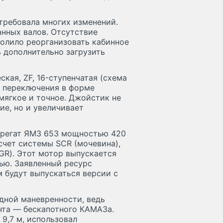
требовала многих изменений.
анных валов. Отсутствие
олило реорганизовать кабинное
 дополнительно загрузить
кая, ZF, 16-ступенчатая (схема
г переключения в форме
мягкое и точное. Джойстик не
ие, но и увеличивает
 агрегат ЯМЗ 653 мощностью 420
 счет системы SCR (мочевина),
GR). Этот мотор выпускается
ью. Заявленный ресурс
 будут выпускаться версии с
дной маневренности, ведь
ента — бескапотного КАМАЗа.
 9,7 м, использовал