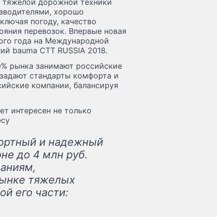
ор тяжелой дорожной техники
зводителями, хорошо
лючая погоду, качество
тояния перевозок. Впервые новая
того года на Международной
гий bauma CTT RUSSIA 2018.
80% рынка занимают российские
 задают стандарты комфорта и
сийские компании, балансируя
дет интересен не только
есу
фортный и надежный
не до 4 млн руб.
паниям,
рынке тяжелых
ой его части: