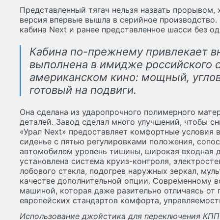
Представленный тягач нельзя назвать прорывом, 
версия впервые вышла в серийное производство.
кабина Next и ранее представленное шасси без о
Кабина по-прежнему привлекает в
выполнена в имидже российского с
американском кино: мощный, углов
готовый на подвиги.
Она сделана из ударопрочного полимерного мате
деталей. Завод сделал много улучшений, чтобы с
«Урал Next» предоставляет комфортные условия 
сиденье с пятью регулировками положения, сопо
автомобилем уровень тишины, широкая входная д
установлена система круиз-контроля, электрост
лобового стекла, подогрев наружных зеркал, мул
качестве дополнительной опции. Современному 
машиной, которая даже разительно отличаясь от
европейских стандартов комфорта, управляемост
Использование джойстика для переключения КПП