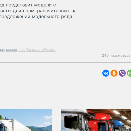
од представит модели с
анты длин рам, рассчитанных на
 предложений модельного ряда.
лаз
миасс
челябинская область
240 просмотров 