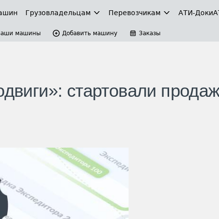
ашин
Грузовладельцам
Перевозчикам
АТИ-Доки
А
Ваши машины
Добавить машину
Заказы
одвиги»: стартовали прода