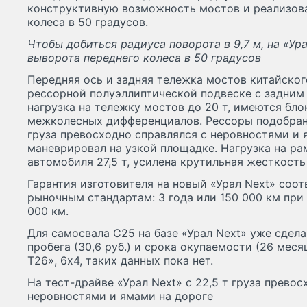
конструктивную возможность мостов и реализова
колеса в 50 градусов.
Чтобы добиться радиуса поворота в 9,7 м, на «Ура
выворота переднего колеса в 50 градусов
Передняя ось и задняя тележка мостов китайско
рессорной полуэллиптической подвеске с задним
нагрузка на тележку мостов до 20 т, имеются бл
межколесных дифференциалов. Рессоры подобраны
груза превосходно справлялся с неровностями и 
маневрировал на узкой площадке. Нагрузка на ра
автомобиля 27,5 т, усилена крутильная жесткость
Гарантия изготовителя на новый «Урал Next» соо
рыночным стандартам: 3 года или 150 000 км при
000 км.
Для самосвала С25 на базе «Урал Next» уже сдела
пробега (30,6 руб.) и срока окупаемости (26 месяц
Т26», 6х4, таких данных пока нет.
На тест-драйве «Урал Next» с 22,5 т груза превос
неровностями и ямами на дороге