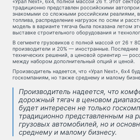
«Урал Next», 6х4, полной массой 26 т. Этот сект
традиционно представлен российскими автопрои
знакомыми со сложными российским реалиями, вк
топлива, распределение нагрузок по осям и расс
модель в варианте тягача была показана летом э
выставке строительного оборудования и техноло
В сегменте грузовиков с полной массой от 26 т 
производители и 20% — иностранные. Последние
технических решений, а ценовой ориентир — рос
между набором дополнительный опций и ценой.
Производитель надеется, что «Урал Next», 6х4 бу
госкомпаниям, но также среднему и малому бизн
Производитель надеется, что ком
дорожный тягач в ценовом диапазо
будет интересен не только госком
традиционно представленным на 
грузовых автомобилей, но и основн
среднему и малому бизнесу.