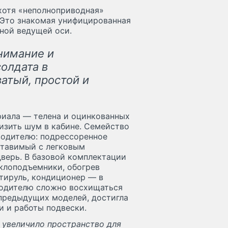
хотя «неполноприводная»
 Это знакомая унифицированная
дной ведущей оси.
нимание и
олдата в
атый, простой и
риала — телена и оцинкованных
низить шум в кабине. Семейство
водителю: подрессоренное
ставимый с легковым
верь. В базовой комплектации
еклоподъемники, обогрев
ьтируль, кондиционер — в
водителю сложно восхищаться
 предыдущих моделей, достигла
и и работы подвески.
 увеличило пространство для