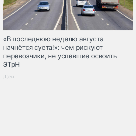
«В последнюю неделю августа
начнётся суета!»: чем рискуют
перевозчики, не успевшие освоить
ЭТрН
Дзен