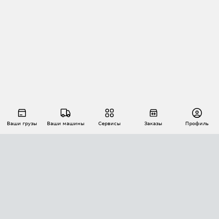
Ваши грузы
Ваши машины
Сервисы
Заказы
Профиль
АВТОМАТИЗАЦИЯ ПЕРЕВОЗОК
Площадки
Заказы
Торги
Тендеры
АТИ-Доки
GPS-мониторинг
АТИ Мессенджер
Цепочки грузов
API ATI.SU