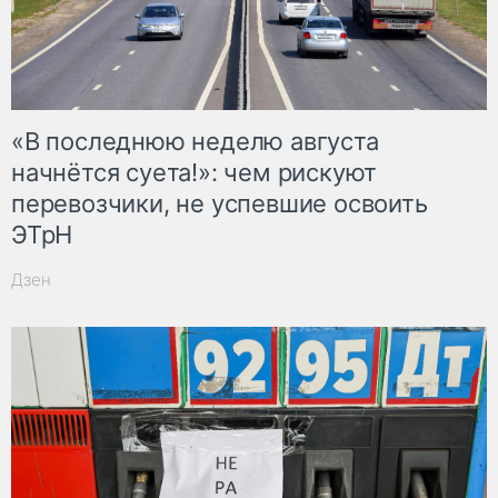
«В последнюю неделю августа
начнётся суета!»: чем рискуют
перевозчики, не успевшие освоить
ЭТрН
Дзен