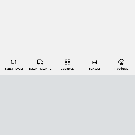
Ваши грузы
Ваши машины
Сервисы
Заказы
Профиль
АВТОМАТИЗАЦИЯ ПЕРЕВОЗОК
Площадки
Заказы
Торги
Тендеры
АТИ-Доки
GPS-мониторинг
АТИ Мессенджер
Цепочки грузов
API ATI.SU