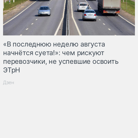
«В последнюю неделю августа
начнётся суета!»: чем рискуют
перевозчики, не успевшие освоить
ЭТрН
Дзен