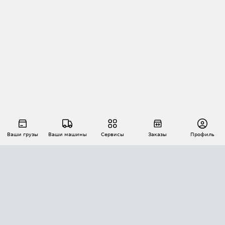
Ваши грузы
Ваши машины
Сервисы
Заказы
Профиль
АВТОМАТИЗАЦИЯ ПЕРЕВОЗОК
Площадки
Заказы
Торги
Тендеры
АТИ-Доки
GPS-мониторинг
АТИ Мессенджер
Цепочки грузов