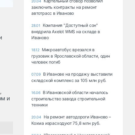
Картельный сговор позволил
20.04
заключить контракты на ремонт
автотрасс в Иваново
Компания "Доступный сон"
28.01
внедрила Axelot WMS на складе в
и
Иваново
Микроавтобус врезался в
18.12
грузовик в Ярославской области, один
человек погиб
В Иванове на продажу выставили
07.09
складской комплекс за 105 млн руб.
,
В Ивановской области началось
16.06
ом и
строительство завода строительной
техники
На ремонт автодороги Иваново –
20.04
Кохма израсходуют 75,8 млн руб.