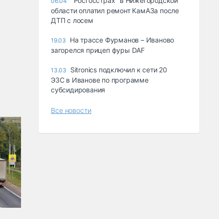
"Росгосстрах" в Нижегородской
06.04
области оплатил ремонт КамАЗа после
ДТП с лосем
На трассе Фурманов – Иваново
19.03
загорелся прицеп фуры DAF
Sitronics подключил к сети 20
13.03
ЭЗС в Иванове по программе
субсидирования
Все новости