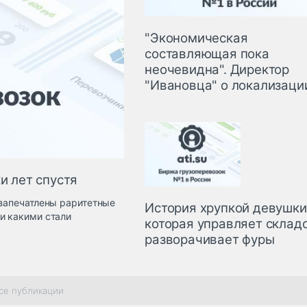
"Экономическая
составляющая пока
неочевидна". Директор
"Ивановца" о локализаци
и лет спустя
 запечатлены раритетные
История хрупкой девушки
и какими стали
которая управляет склад
разворачивает фуры
се публикации