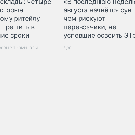
 склады: четыре
«В последнюю недел
которые
августа начнётся сует
ому ритейлу
чем рискуют
т решить в
перевозчики, не
ие сроки
успевшие освоить ЭТ
узовые терминалы
Дзен