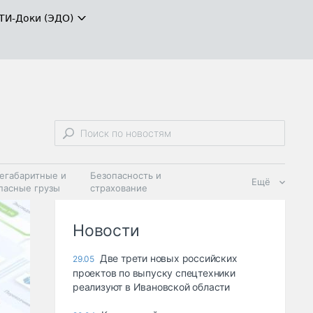
ТИ-Доки (ЭДО)
егабаритные и
Безопасность и
Ещё
пасные грузы
страхование
 масла и
Дзен
ия
Новости
Две трети новых российских
29.05
проектов по выпуску спецтехники
реализуют в Ивановской области