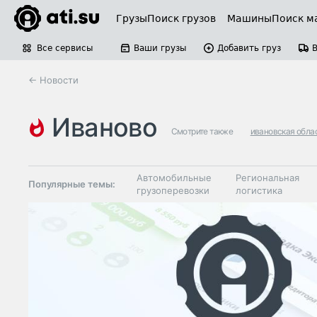
Грузы
Поиск грузов
Машины
Поиск м
Все сервисы
Ваши грузы
Добавить груз
← Новости
иваново
Смотрите также
ивановская обла
Автомобильные
Региональная
Популярные темы:
грузоперевозки
логистика
Склады и
Таможня и ВЭД
грузовые
терминалы