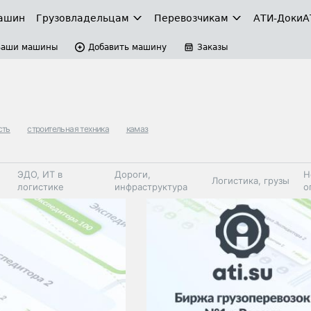
ашин
Грузовладельцам
Перевозчикам
АТИ-Доки
А
Ваши машины
Добавить машину
Заказы
сть
строительная техника
камаз
ЭДО, ИТ в
Дороги,
Н
Логистика, грузы
логистике
инфраструктура
о
Коммерческий
Автосервис,
Топливо,
Спецтехника
транспорт
запчасти, шины
автохим