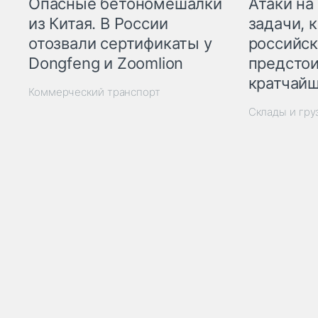
Опасные бетономешалки
Атаки на
из Китая. В России
задачи, 
отозвали сертификаты у
российск
Dongfeng и Zoomlion
предстои
кратчайш
Коммерческий транспорт
Склады и гр