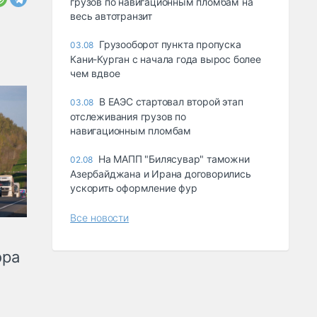
грузов по навигационным пломбам на
весь автотранзит
Грузооборот пункта пропуска
03.08
Кани-Курган с начала года вырос более
чем вдвое
В ЕАЭС стартовал второй этап
03.08
отслеживания грузов по
навигационным пломбам
На МАПП "Билясувар" таможни
02.08
Азербайджана и Ирана договорились
ускорить оформление фур
Все новости
ора