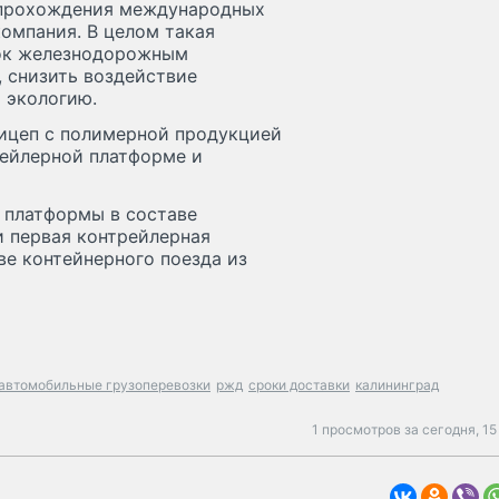
о прохождения международных
компания. В целом такая
зок железнодорожным
 снизить воздействие
 экологию.
ицеп с полимерной продукцией
рейлерной платформе и
 платформы в составе
и первая контрейлерная
ве контейнерного поезда из
автомобильные грузоперевозки
ржд
сроки доставки
калининград
1 просмотров за сегодня,
15