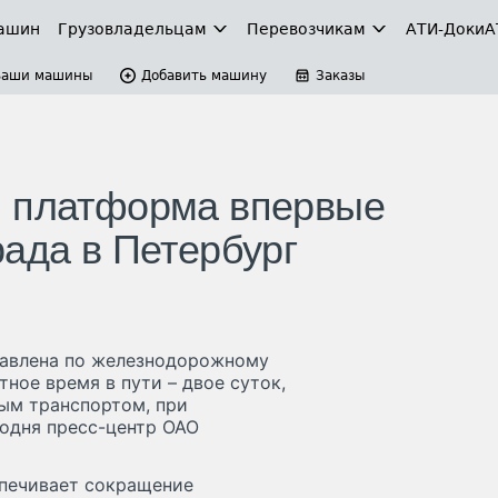
ашин
Грузовладельцам
Перевозчикам
АТИ-Доки
А
Ваши машины
Добавить машину
Заказы
я платформа впервые
рада в Петербург
равлена по железнодорожному
ное время в пути – двое суток,
ным транспортом, при
одня пресс-центр ОАО
спечивает сокращение