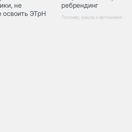
ребрендинг
ики, не
 освоить ЭТрН
Топливо, масла и автохимия