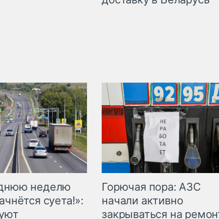
Горючая пора: АЗС
еднюю неделю
начали активно
ачнётся суета!»:
закрываться на ремон
куют