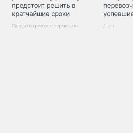
предстоит решить в
перевозч
кратчайшие сроки
успевшие
Склады и грузовые терминалы
Дзен