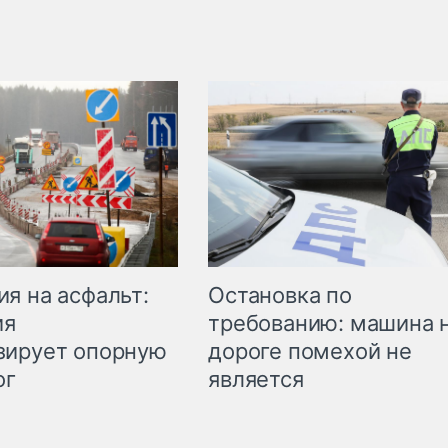
Остановка по
я на асфальт:
требованию: машина 
ия
дороге помехой не
зирует опорную
является
ог