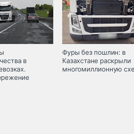
мы
Фуры без пошлин: в
чества в
Казахстане раскрыли
евозках.
многомиллионную сх
ережение