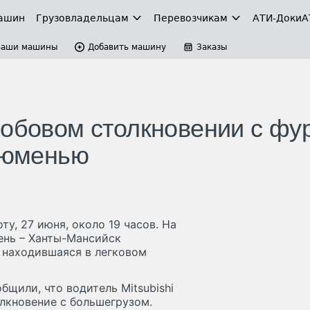
ашин
Грузовладельцам
Перевозчикам
АТИ-Доки
А
Ваши машины
Добавить машину
Заказы
лобовом столкновении с фу
 Тюменью
у, 27 июня, около 19 часов. На
ень – Ханты-Мансийск
, находившаяся в легковом
щили, что водитель Mitsubishi
олкновение с большегрузом.