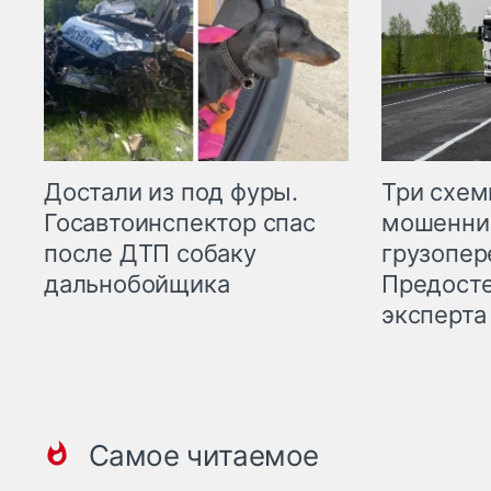
Три схе
Достали из под фуры.
мошенни
Госавтоинспектор спас
грузопер
после ДТП собаку
Предост
дальнобойщика
эксперта
Самое читаемое