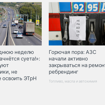
Горючая пора: АЗС
еднюю неделю
начали активно
ачнётся суета!»:
закрываться на ремон
куют
ребрендинг
ики, не
 освоить ЭТрН
Топливо, масла и автохимия