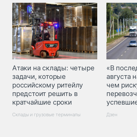
Атаки на склады: четыре
«В посл
задачи, которые
августа н
российскому ритейлу
чем рис
предстоит решить в
перевозч
кратчайшие сроки
успевшие
Склады и грузовые терминалы
Дзен