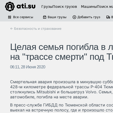
Грузы
Поиск грузов
Машины
Поиск м
Все сервисы
Ваши грузы
Добавить груз
← Безопасность и страхование
Целая семья погибла в 
на "трассе смерти" под
06:11, 28 Июня 2020
Смертельная авария произошла в минувшую суббот
428-м километре федеральной трассы Р-404 Тюм
столкнулись Mitsubishi и большегруз Volvo. Семья
автомобиле, погибла на месте аварии.
В пресс-службе ГИБДД по Тюменской области сооб
выехал на встречную полосу, где и произошло ст