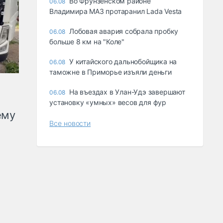
Во Фрунзенском районе
06.08
Владимира МАЗ протаранил Lada Vesta
Лобовая авария собрала пробку
06.08
больше 8 км на "Коле"
У китайского дальнобойщика на
06.08
таможне в Приморье изъяли деньги
Ha въeздax в Улaн-Удэ зaвepшaют
06.08
ycтaнoвкy «yмныx» вecoв для фyp
ему
Все новости