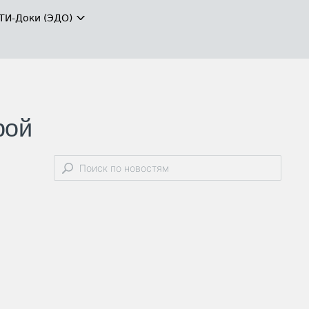
ТИ-Доки (ЭДО)
рой