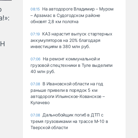
ю
На автодороге Владимир – Муром
08:15
– Арзамас в Судогодском районе
!»:
обновят 2,8 км полотна
КАЗ нарастит выпуск стартерных
07:19
аккумуляторов на 20% благодаря
рН
инвестициям в 380 млн руб.
На ремонт коммунальной и
07:06
грузовой спецтехники в Туле выделили
40 млн руб.
В Ивановской области на год
07.08
раньше привели в порядок 5 км
автодороги Ильинское-Хованское –
Кулачево
Дальнобойщик погиб в ДТП с
07.08
тремя грузовиками на трассе М-10 в
Тверской области