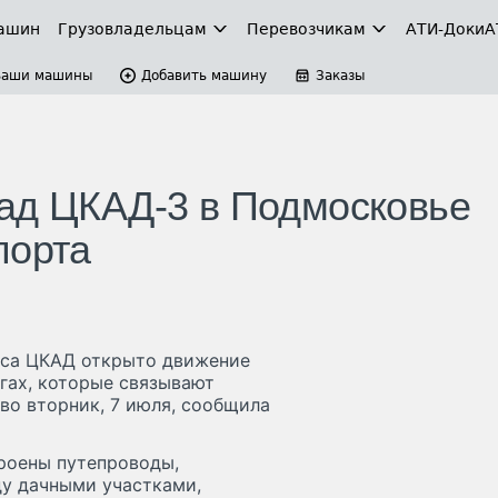
ашин
Грузовладельцам
Перевозчикам
АТИ-Доки
А
Ваши машины
Добавить машину
Заказы
ад ЦКАД-3 в Подмосковье
порта
кса ЦКАД открыто движение
гах, которые связывают
во вторник, 7 июля, сообщила
роены путепроводы,
у дачными участками,