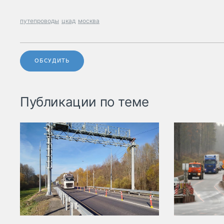
путепроводы
цкад
москва
ОБСУДИТЬ
Публикации по теме