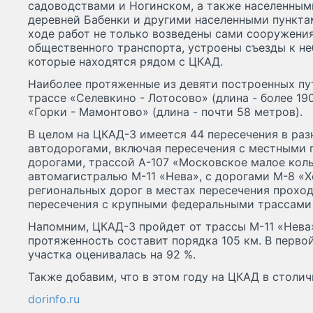
садоводствами и Ногинском, а также населенным
деревней Бабенки и другими населенными пункта
ходе работ не только возведены сами сооружения
общественного транспорта, устроены съезды к н
которые находятся рядом с ЦКАД.
Наиболее протяженные из девяти построенных п
трассе «Селевкино - Лотосово» (длина - более 19
«Горки - Мамонтово» (длина - почти 58 метров).
В целом на ЦКАД-3 имеется 44 пересечения в ра
автодорогами, включая пересечения с местными 
дорогами, трассой А-107 «Московское малое коль
автомагистралью М-11 «Нева», с дорогами М-8 «Х
региональных дорог в местах пересечения проход
пересечения с крупными федеральными трассами
Напомним, ЦКАД-3 пройдет от трассы М-11 «Нева»
протяженность составит порядка 105 км. В перво
участка оценивалась на 92 %.
Также добавим, что в этом году на ЦКАД в столич
dorinfo.ru