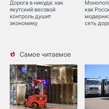
Дорога в никуда: как
Монополи
якутский весовой
как Росс
контроль душит
модерни
экономику
сеть дор
Самое читаемое