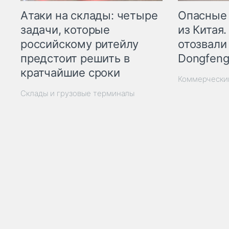
Опасные
Атаки на склады: четыре
из Китая.
задачи, которые
отозвали
российскому ритейлу
Dongfeng
предстоит решить в
кратчайшие сроки
Коммерчески
Склады и грузовые терминалы