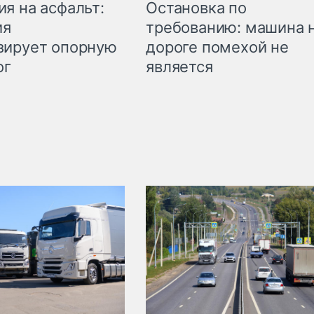
Остановка по
я на асфальт:
требованию: машина 
ия
дороге помехой не
зирует опорную
является
ог