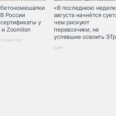
 бетономешалки
«В последнюю недел
 В России
августа начнётся суета
 сертификаты у
чем рискуют
 и Zoomlion
перевозчики, не
успевшие освоить ЭТ
й транспорт
Дзен