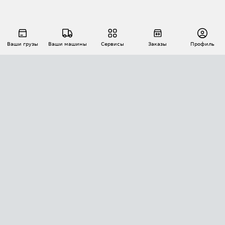
Ваши грузы
Ваши машины
Сервисы
Заказы
Профиль
АВТОМАТИЗАЦИЯ ПЕРЕВОЗОК
Площадки
Заказы
Торги
Тендеры
АТИ-Доки
GPS-мониторинг
АТИ Мессенджер
Цепочки грузов
API ATI.SU
ПОЛЕЗНОЕ
Расчет расстояний
БЕЗОПАСНОСТЬ
Академия ATI.SU
ATI.SU о безопасности
Звезды ATI.SU на вашем сайте
КОНТАКТЫ И ТАРИФЫ
Памятка по проверке контрагентов
Индекс ATI.SU FTL РФ