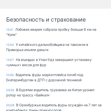
Безопасность и страхование
Лобовая авария собрала пробку больше 8 км на
15:41
"Коле"
У китайского дальнобойщика на таможне в
13:54
Приморье изъяли деньги
Ha въeздax в Улaн-Удэ зaвepшaют ycтaнoвкy
13:07
«yмныx» вecoв для фyp
Водитель фуры маркетплейса погиб под
10:56
Екатеринбургом в ДТП с дорожной техникой
В Бурятии водитель грузовика из Китая уронил
09:36
ротор на трассу «Байкал»
В Оренбуржье водитель фуры осуждён на 7 лет за
05.08
контрабанду тонны прекурсоров