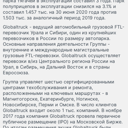
парка тягачей в эксплуатации составил 3 года. Парк
полуприцепов в эксплуатации снизился на 3.1% и
составил 1.457 тыс. на 30 июня 2020 года против
1.503 тыс. за аналогичный период 2019 года.
Globaltruck - ведущий автомобильный грузовой FTL-
перевозчик Урала и Сибири, один из крупнейших
перевозчиков в России по размеру автопарка.
Основные направления деятельности Группы -
внутренние и международные магистральные
грузовые FTL-перевозки. Globaltruck осуществляет
перевозки в/из Центрального региона России на
Урал, в Сибирь, на Дальний Восток и в страны
Евросоюза.
Группа управляет шестью сертифицированными
центрами техобслуживания и ремонта,
расположенными на ключевых маршрутах - в
Магнитогорске, Екатеринбурге, Ногинске,
Новосибирске, Перми и Омске. В число клиентов
Globaltruck входит около 1 тыс. компаний. В ноябре
2017 года компания Globaltruck провела первичное
публичное размещение (IPO) на Московской Бирже.
По итогам размещения акции Globaltruck были