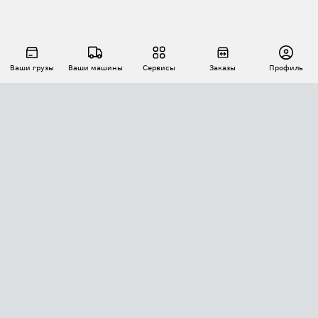
Ваши грузы
Ваши машины
Сервисы
Заказы
Профиль
АВТОМАТИЗАЦИЯ ПЕРЕВОЗОК
Площадки
Заказы
Торги
Тендеры
АТИ-Доки
GPS-мониторинг
АТИ Мессенджер
Цепочки грузов
API ATI.SU
ПОЛЕЗНОЕ
Расчет расстояний
БЕЗОПАСНОСТЬ
Академия ATI.SU
ATI.SU о безопасности
Звезды ATI.SU на вашем сайте
КОНТАКТЫ И ТАРИФЫ
Памятка по проверке контрагентов
Индекс ATI.SU FTL РФ