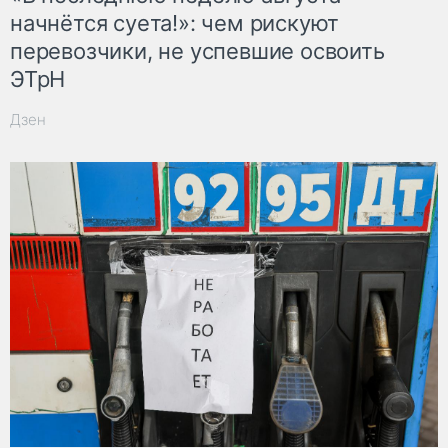
начнётся суета!»: чем рискуют
перевозчики, не успевшие освоить
ЭТрН
Дзен