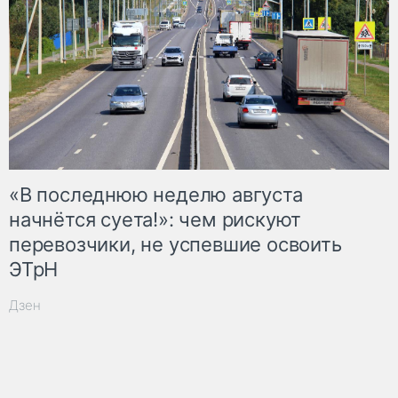
«В последнюю неделю августа
начнётся суета!»: чем рискуют
перевозчики, не успевшие освоить
ЭТрН
Дзен