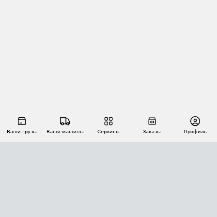
Ваши грузы
Ваши машины
Сервисы
Заказы
Профиль
АВТОМАТИЗАЦИЯ ПЕРЕВОЗОК
Площадки
Заказы
Торги
Тендеры
АТИ-Доки
GPS-мониторинг
АТИ Мессенджер
Цепочки грузов