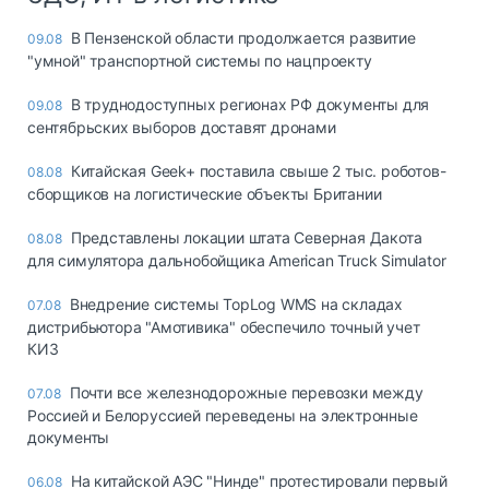
В Пензенской области продолжается развитие
09.08
"умной" транспортной системы по нацпроекту
В труднодоступных регионах РФ документы для
09.08
сентябрьских выборов доставят дронами
Китайская Geek+ поставила свыше 2 тыс. роботов-
08.08
сборщиков на логистические объекты Британии
Представлены локации штата Северная Дакота
08.08
для симулятора дальнобойщика American Truck Simulator
Внедрение системы TopLog WMS на складах
07.08
дистрибьютора "Амотивика" обеспечило точный учет
КИЗ
Почти все железнодорожные перевозки между
07.08
Россией и Белоруссией переведены на электронные
документы
На китайской АЭС "Нинде" протестировали первый
06.08