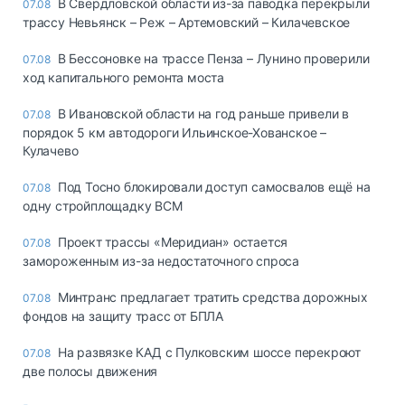
В Свердловской области из-за паводка перекрыли
07.08
трассу Невьянск – Реж – Артемовский – Килачевское
В Бессоновке на трассе Пенза – Лунино проверили
07.08
ход капитального ремонта моста
В Ивановской области на год раньше привели в
07.08
порядок 5 км автодороги Ильинское-Хованское –
Кулачево
Под Тосно блокировали доступ самосвалов ещё на
07.08
одну стройплощадку ВСМ
Проект трассы «Меридиан» остается
07.08
замороженным из-за недостаточного спроса
Минтранс предлагает тратить средства дорожных
07.08
фондов на защиту трасс от БПЛА
На развязке КАД с Пулковским шоссе перекроют
07.08
две полосы движения