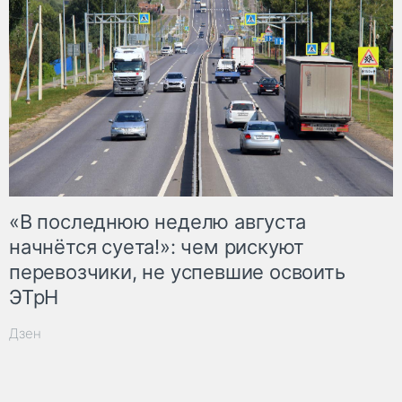
«В последнюю неделю августа
начнётся суета!»: чем рискуют
перевозчики, не успевшие освоить
ЭТрН
Дзен