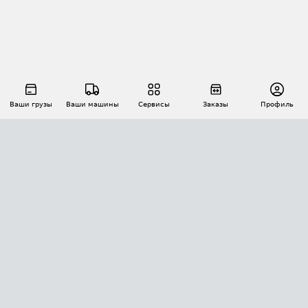
Ваши грузы
Ваши машины
Сервисы
Заказы
Профиль
АВТОМАТИЗАЦИЯ ПЕРЕВОЗОК
Площадки
Заказы
Торги
Тендеры
АТИ-Доки
GPS-мониторинг
АТИ Мессенджер
Цепочки грузов
API ATI.SU
ПОЛЕЗНОЕ
Расчет расстояний
БЕЗОПАСНОСТЬ
Академия ATI.SU