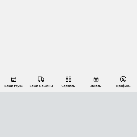
Ваши грузы
Ваши машины
Сервисы
Заказы
Профиль
АВТОМАТИЗАЦИЯ ПЕРЕВОЗОК
Площадки
Заказы
Торги
Тендеры
АТИ-Доки