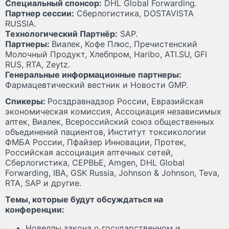
Специальный спонсор:
DHL Global Forwarding.
Партнер сессии:
Сберлогистика, DOSTAVISTA
RUSSIA.
Технологический Партнёр:
SAP.
Партнеры:
Виалек, Кофе Плюс, Пречистенский
Молочный Продукт, Хлебпром, Haribo, ATI.SU, GFI
RUS, RTA, Zeytz.
Генеральные информационные партнеры:
Фармацевтический вестник и Новости GMP.
Спикеры:
Росздравнадзор России, Евразийская
экономическая комиссия, Ассоциация независимых
аптек, Виалек, Всероссийский союз общественных
объединений пациентов, Институт токсикологии
ФМБА России, Пфайзер Инновации, Протек,
Российская ассоциация аптечных сетей,
Сберлогистика, СЕРВЬЕ, Amgen, DHL Global
Forwarding, IBA, GSK Russia, Johnson & Johnson, Teva,
RTA, SAP и другие.
Темы, которые будут обсуждаться на
конференции:
Новеллы закона о государственном и