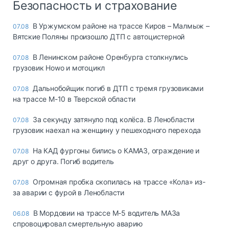
Безопасность и страхование
В Уржумском районе на трассе Киров – Малмыж –
07.08
Вятские Поляны произошло ДТП с автоцистерной
В Ленинском районе Оренбурга столкнулись
07.08
грузовик Howo и мотоцикл
Дальнобойщик погиб в ДТП с тремя грузовиками
07.08
на трассе М-10 в Тверской области
За секунду затянуло под колёса. В Ленобласти
07.08
грузовик наехал на женщину у пешеходного перехода
На КАД фургоны бились о КАМАЗ, ограждение и
07.08
друг о друга. Погиб водитель
Огромная пробка скопилась на трассе «Кола» из-
07.08
за аварии с фурой в Ленобласти
В Мордовии на трассе М-5 водитель МАЗа
06.08
спровоцировал смертельную аварию