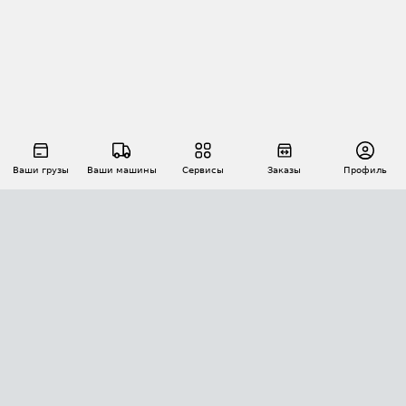
Ваши грузы
Ваши машины
Сервисы
Заказы
Профиль
АВТОМАТИЗАЦИЯ ПЕРЕВОЗОК
Площадки
Заказы
Торги
Тендеры
АТИ-Доки
GPS-мониторинг
АТИ Мессенджер
Цепочки грузов
API ATI.SU
ПОЛЕЗНОЕ