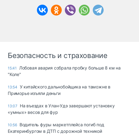
Безопасность и страхование
Лобовая авария собрала пробку больше 8 км на
15:41
"Коле"
У китайского дальнобойщика на таможне в
13:54
Приморье изъяли деньги
Ha въeздax в Улaн-Удэ зaвepшaют ycтaнoвкy
13:07
«yмныx» вecoв для фyp
Водитель фуры маркетплейса погиб под
10:56
Екатеринбургом в ДТП с дорожной техникой