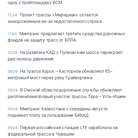
одну стройплощадку ВСМ
Проект трассы «Меридиан» остается
15:34
замороженным из-за недостаточного спроса
Минтранс предлагает тратить средства дорожных
11:00
фондов на защиту трасс от БПЛА
На развязке КАД с Пулковским шоссе перекроют
10:38
две полосы движения
На трассе Курск – Касторное обновляют 65-
06.08
метровый мост через реку Грайворонка
В Омской области дорожные службы обновляют
06.08
десятикилометровый участок трассы Тара – Усть-Ишим
Минтранс Казахстана с середины августа
06.08
поднимет плату за пользование БАКАД
Первая российская станция LTE заработала на
06.08
федеральной трассе в Чувашии