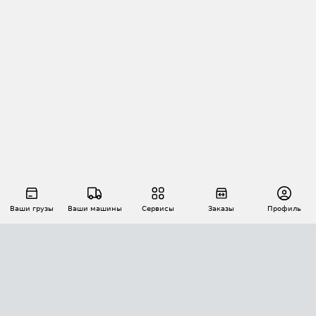
Ваши грузы
Ваши машины
Сервисы
Заказы
Профиль
АВТОМАТИЗАЦИЯ ПЕРЕВОЗОК
Площадки
Заказы
Торги
Тендеры
АТИ-Доки