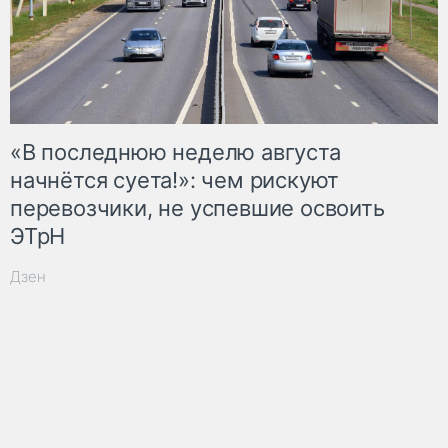
«В последнюю неделю августа
начнётся суета!»: чем рискуют
перевозчики, не успевшие освоить
ЭТрН
Дзен