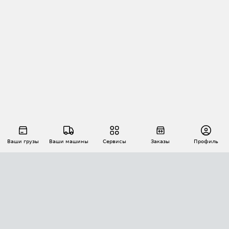
Ваши грузы
Ваши машины
Сервисы
Заказы
Профиль
АВТОМАТИЗАЦИЯ ПЕРЕВОЗОК
Площадки
Заказы
Торги
Тендеры
АТИ-Доки
GPS-мониторинг
АТИ Мессенджер
Цепочки грузов